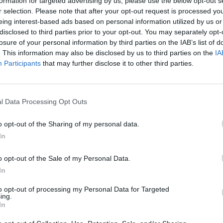
formation for targeted advertising by us, please use the below opt-out s
r selection. Please note that after your opt-out request is processed y
02
eing interest-based ads based on personal information utilized by us or
disclosed to third parties prior to your opt-out. You may separately opt-
losure of your personal information by third parties on the IAB’s list of
gyalni a semleges státusz elfogadásáról az Oroszorsz
. This information may also be disclosed by us to third parties on the
IA
 részeként, de egy ilyen egyezményt harmadik felek
Participants
that may further disclose it to other third parties.
 népszavazásra kell bocsátani - mondta Volodimir Zele
ugárzott nyilatkozatában.
l Data Processing Opt Outs
erces videohívásban adott tájékoztatást orosz újságíróknak, bá
n figyelmeztették az orosz médiát, hogy tartózkodjanak a tudósí
o opt-out of the Sharing of my personal data.
eszélt, ahogy azt korábbi beszédeiben is tette, amikor orosz kö
In
s. "Biztonsági garanciák és semlegesség, államunk...
o opt-out of the Sale of my Personal Data.
In
ASÓNK!
to opt-out of processing my Personal Data for Targeted
a portfolio.hu hírarchívumához tartozik, melynek olvasása előf
ing.
ötött.
In
övetkezőket tartalmazza: