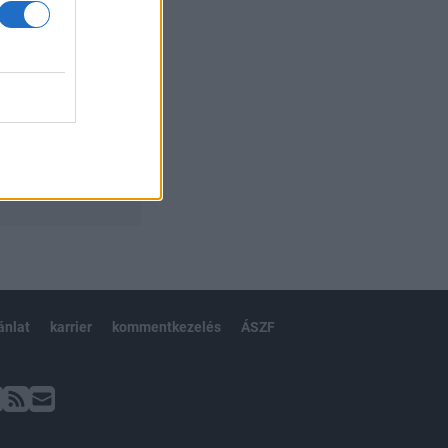
ánlat
karrier
kommentkezelés
ÁSZF