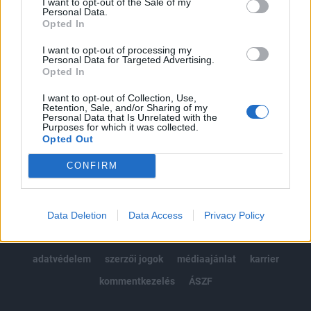
I want to opt-out of the Sale of my
Kötéslisták: BÉT elmúlt 2 év napon belüli
Personal Data.
kötéslistái
Opted In
I want to opt-out of processing my
Előfizetés
Personal Data for Targeted Advertising.
Opted In
I want to opt-out of Collection, Use,
MÁR ELŐFIZETŐNK VAGY?
BEJELENTKEZÉS
Retention, Sale, and/or Sharing of my
Personal Data that Is Unrelated with the
Purposes for which it was collected.
Opted Out
CONFIRM
© 2026 Portfolio
Data Deletion
Data Access
Privacy Policy
impresszum
jogi nyilatkozat
süti beállítások
adatvédelem
szerzői jogok
médiaajánlat
karrier
kommentkezelés
ÁSZF