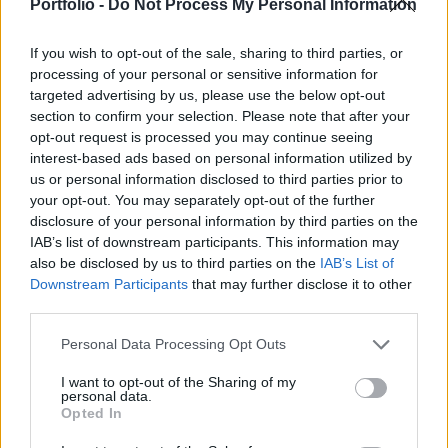
tevékenységet Kijev és Csernyihiv irányában - írja
Portfolio -
Do Not Process My Personal Information
a BBC.
If you wish to opt-out of the sale, sharing to third parties, or
Ahogy arról már beszámoltunk, az Egyesült Államok
processing of your personal or sensitive information for
óvatosságra intett az orosz ígéretekkel szemben, miután
targeted advertising by us, please use the below opt-out
section to confirm your selection. Please note that after your
Oroszország közölte, hogy drasztikusan csökkenteni fogja
opt-out request is processed you may continue seeing
a Kijevben és Csernyihivben végrehajtott támadásokat.
interest-based ads based on personal information utilized by
Most Joe Biden amerikai elnök is beállt az óvatosságra
us or personal information disclosed to third parties prior to
intők sorába, mondván: Semmit nem képzelek ebbe bele,
your opt-out. You may separately opt-out of the further
amíg nem látom, hogy milyen lépéseket tesznek....
disclosure of your personal information by third parties on the
IAB’s list of downstream participants. This information may
also be disclosed by us to third parties on the
IAB’s List of
KEDVES OLVASÓNK!
Downstream Participants
that may further disclose it to other
third parties.
A keresett cikk a portfolio.hu hírarchívumához
tartozik, melynek olvasása előfizetéses
Personal Data Processing Opt Outs
regisztrációhoz kötött.
I want to opt-out of the Sharing of my
personal data.
Az előfizetés a következőket tartalmazza:
Opted In
Portfolio.hu teljes cikkarchívum