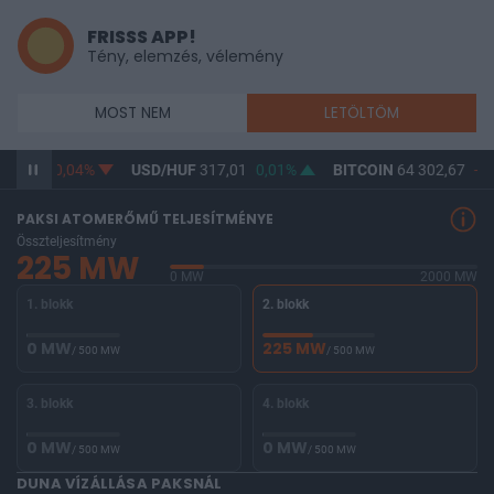
FRISSS APP!
Tény, elemzés, vélemény
MOST NEM
LETÖLTÖM
65,25
-0,04%
USD/HUF
317,01
0,01%
BITCOIN
64 302,67
-0,
PAKSI ATOMERŐMŰ TELJESÍTMÉNYE
Összteljesítmény
225 MW
0 MW
2000 MW
1. blokk
2. blokk
0 MW
225 MW
/ 500 MW
/ 500 MW
3. blokk
4. blokk
0 MW
0 MW
/ 500 MW
/ 500 MW
DUNA VÍZÁLLÁSA PAKSNÁL