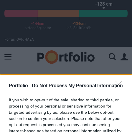
-128 cm
-144cm
-134cm
biztonsági határ
leállási küszöb
Forrás: OVF, HAEA
A Paksi Atomerőmű összteljesítménye 225 MW. A Duna vízállá
ELŐFIZETŐI TARTALOM
Portfolio -
Do Not Process My Personal Information
Kiutasítja a balti országok
diplomatáit Oroszország
If you wish to opt-out of the sale, sharing to third parties, or
processing of your personal or sensitive information for
targeted advertising by us, please use the below opt-out
MTI
section to confirm your selection. Please note that after your
2022. március 29. 16:57
opt-out request is processed you may continue seeing
interest-based ads based on personal information utilized by