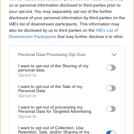
us or personal information disclosed to third parties prior to
A litván nagykövetségről négy, a lettről három,
your opt-out. You may separately opt-out of the further
valamint a moszkvai észt diplomáciai
disclosure of your personal information by third parties on the
képviseletről és a szentpétervári észt
IAB’s list of downstream participants. This information may
főkonzulátus pszkovi irodájából három
also be disclosed by us to third parties on the
IAB’s List of
Downstream Participants
that may further disclose it to other
munkatársat utasított ki "a kölcsönösség elve
third parties.
alapján" kedden az orosz külügyminisztérium.
Personal Data Processing Opt Outs
Az érintetteknek ugyanolyan időkeretben kell távozniuk,
mint az országaikból kiutasított orosz diplomáciai
I want to opt-out of the Sharing of my
personal data.
alkalmazottaknak. Az orosz diplomáciai tárca kedden
Opted In
bekérette a három ország nagykövetét és határozott
I want to opt-out of the Sale of my
tiltakozását fejezte ki náluk a balti államokban működő
Personal Data.
orosz nagykövetségek alkalmazottainak "provokatív, és
Opted In
indokolatlan" kiutasítása miatt. A balti államok...
I want to opt-out of processing my
Personal Data for Targeted Advertising.
Opted In
KEDVES OLVASÓNK!
I want to opt-out of Collection, Use,
A keresett cikk a portfolio.hu hírarchívumához
Retention, Sale, and/or Sharing of my