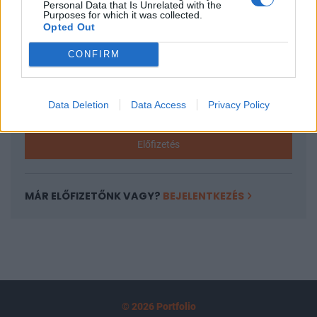
Personal Data that Is Unrelated with the
tartozik, melynek olvasása előfizetéses
Purposes for which it was collected.
Opted Out
regisztrációhoz kötött.
CONFIRM
Az előfizetés a következőket tartalmazza:
Portfolio.hu teljes cikkarchívum
Kötéslisták: BÉT elmúlt 2 év napon belüli
Data Deletion
Data Access
Privacy Policy
kötéslistái
Előfizetés
MÁR ELŐFIZETŐNK VAGY?
BEJELENTKEZÉS
© 2026 Portfolio