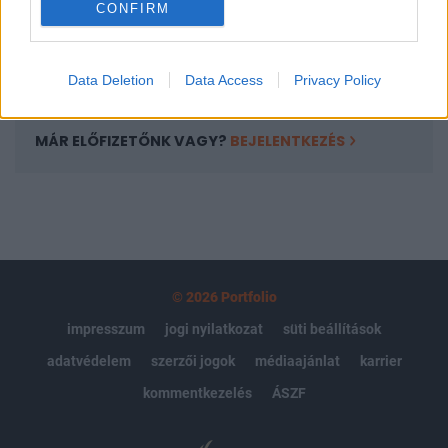
CONFIRM
kötéslistái
Előfizetés
Data Deletion
Data Access
Privacy Policy
MÁR ELŐFIZETŐNK VAGY?
BEJELENTKEZÉS
© 2026 Portfolio
impresszum
jogi nyilatkozat
süti beállítások
adatvédelem
szerzői jogok
médiaajánlat
karrier
kommentkezelés
ÁSZF