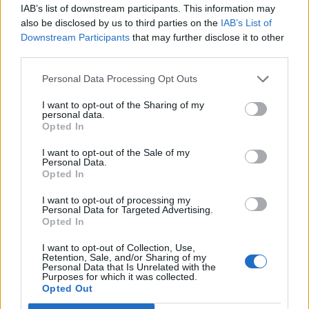
IAB’s list of downstream participants. This information may
büntetőintézkedéseket jelentett be.
also be disclosed by us to third parties on the
IAB’s List of
Downstream Participants
that may further disclose it to other
Sajtótájékoztatóján Szaíd Hatibzadeh - akinek szavait a
third parties.
Tasnim iráni félhivatalos hírügynökség idézte - azt vetette a
Biden-adminisztráció szemére, hogy jóllehet, a washingtoni
Personal Data Processing Opt Outs
nyilatkozatok a megbékélést hangsúlyozzák, az Egyesült
I want to opt-out of the Sharing of my
Államok továbbra is minden lehetőséget megragad arra,
personal data.
hogy alaptalanul vádolja Teheránt és nyomás alá helyezze
Opted In
az iráni népet. Brian...
I want to opt-out of the Sale of my
Personal Data.
Opted In
KEDVES OLVASÓNK!
I want to opt-out of processing my
A keresett cikk a portfolio.hu hírarchívumához
Personal Data for Targeted Advertising.
Opted In
tartozik, melynek olvasása előfizetéses
regisztrációhoz kötött.
I want to opt-out of Collection, Use,
Retention, Sale, and/or Sharing of my
Personal Data that Is Unrelated with the
Az előfizetés a következőket tartalmazza:
Purposes for which it was collected.
Portfolio.hu teljes cikkarchívum
Opted Out
Kötéslisták: BÉT elmúlt 2 év napon belüli