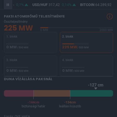
F
365,76
0,1%
USD/HUF
317,42
0,14%
BITCOIN
64 289,92
0,
PAKSI ATOMERŐMŰ TELJESÍTMÉNYE
Összteljesítmény
225 MW
0 MW
2000 MW
1. blokk
2. blokk
0 MW
225 MW
/ 500 MW
/ 500 MW
3. blokk
4. blokk
0 MW
0 MW
/ 500 MW
/ 500 MW
DUNA VÍZÁLLÁSA PAKSNÁL
-127 cm
-144cm
-134cm
biztonsági határ
leállási küszöb
Forrás: OVF, HAEA