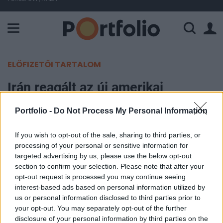
A Paksi Atomerőmű összteljesítménye 225 MW. A Duna vízállá
ELŐFIZETŐI TARTALOM
Irán reagált az új amerikai
szankciókra
Portfolio -
Do Not Process My Personal Information
MTI
If you wish to opt-out of the sale, sharing to third parties, or
2022. március 31. 15:24
processing of your personal or sensitive information for
targeted advertising by us, please use the below opt-out
Az Egyesült Államok újabb, Irán ellen hozott
section to confirm your selection. Please note that after your
opt-out request is processed you may continue seeing
szankciói csupán Washington kudarcos politikáját
interest-based ads based on personal information utilized by
és gyengeségét jelentik - szögezte le csütörtökön
us or personal information disclosed to third parties prior to
az iráni külügyi szóvivő, miután előző nap az
your opt-out. You may separately opt-out of the further
Egyesült Államok újabb, Teherán elleni
disclosure of your personal information by third parties on the