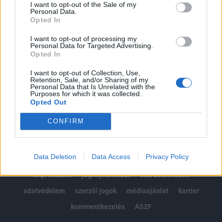
I want to opt-out of the Sale of my
Kötéslisták: BÉT elmúlt 2 év napon belüli
Personal Data.
Opted In
kötéslistái
I want to opt-out of processing my
Personal Data for Targeted Advertising.
Előfizetés
Opted In
I want to opt-out of Collection, Use,
Retention, Sale, and/or Sharing of my
MÁR ELŐFIZETŐNK VAGY?
BEJELENTKEZÉS
Personal Data that Is Unrelated with the
Purposes for which it was collected.
Opted Out
CONFIRM
Data Deletion
Data Access
Privacy Policy
© 2026 Portfolio
impresszum
jogi nyilatkozat
süti beállítások
adatvédelem
szerzői jogok
médiaajánlat
karrier
kommentkezelés
ÁSZF