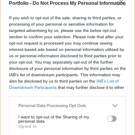
Portfolio -
Do Not Process My Personal Information
védekezést szolgáló eszközöket, felszereléseket
juttatnak Ukrajnának.
If you wish to opt-out of the sale, sharing to third parties, or
processing of your personal or sensitive information for
Jen Psaki indoklása szerint ezt azért teszi meg az Egyesült
targeted advertising by us, please use the below opt-out
Államok, mert az országnak, illetve egyéb országoknak
section to confirm your selection. Please note that after your
olyan információk jutottak a birtokába, hogy akár ilyen
opt-out request is processed you may continue seeing
jellegű támadásokra is készülhetnek az oroszok
interest-based ads based on personal information utilized by
Ukrajnában, vagy olyan szabotázs akciók történhetnek,
us or personal information disclosed to third parties prior to
amelyek végül ürügyet szolgáltatnak az oroszoknak arra,
your opt-out. You may separately opt-out of the further
hogy ilyen támadásokat végrehajtsanak – tudósított...
disclosure of your personal information by third parties on the
IAB’s list of downstream participants. This information may
also be disclosed by us to third parties on the
IAB’s List of
KEDVES OLVASÓNK!
Downstream Participants
that may further disclose it to other
third parties.
A keresett cikk a portfolio.hu hírarchívumához
Personal Data Processing Opt Outs
tartozik, melynek olvasása előfizetéses
regisztrációhoz kötött.
I want to opt-out of the Sharing of my
personal data.
Az előfizetés a következőket tartalmazza:
Opted In
Portfolio.hu teljes cikkarchívum