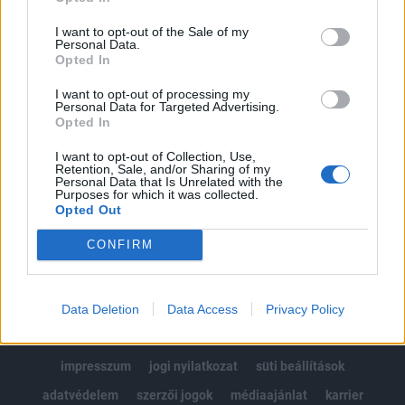
Az előfizetés a következőket tartalmazza:
I want to opt-out of the Sale of my
Portfolio.hu teljes cikkarchívum
Personal Data.
Opted In
Kötéslisták: BÉT elmúlt 2 év napon belüli
kötéslistái
I want to opt-out of processing my
Personal Data for Targeted Advertising.
Opted In
Előfizetés
I want to opt-out of Collection, Use,
Retention, Sale, and/or Sharing of my
Personal Data that Is Unrelated with the
Purposes for which it was collected.
MÁR ELŐFIZETŐNK VAGY?
BEJELENTKEZÉS
Opted Out
CONFIRM
Data Deletion
Data Access
Privacy Policy
© 2026 Portfolio
impresszum
jogi nyilatkozat
süti beállítások
adatvédelem
szerzői jogok
médiaajánlat
karrier