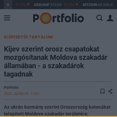
362,71
-0,13%
USD/HUF
313,63
-0,18%
BITCOIN
65 206,55
ELŐFIZETŐI TARTALOM
Kijev szerint orosz csapatokat
mozgósítanak Moldova szakadár
államában - a szakadárok
tagadnak
Portfolio
2022. április 02. 17:01
Az ukrán kormány szerint Oroszország katonákat
telepített Moldova szakadár területére,