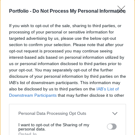
Transzisztriába - írja a Bloomberg. A szakadárok
Portfolio -
Do Not Process My Personal Information
ugyanakkor tagadják az orosz katonák érkezését.
Moldova kormánya szintén nem tudta
If you wish to opt-out of the sale, sharing to third parties, or
megerősíteni a kijevi állítást.
processing of your personal or sensitive information for
targeted advertising by us, please use the below opt-out
Kijev szerint Oroszország egyre több katonát telepít az
section to confirm your selection. Please note that after your
oroszbarát, Moldovától még 1990-ben elszakadt
opt-out request is processed you may continue seeing
Transzisztriába. "Orosz egységek átcsoportosítását
interest-based ads based on personal information utilized by
figyeltük meg az úgynevezett Dnyeszter Menti Moldáv
us or personal information disclosed to third parties prior to
Köztársaság területén, melynek célja, hogy felkészüljenek
your opt-out. You may separately opt-out of the further
disclosure of your personal information by third parties on the
az Ukrajna elleni offenzíva és az esetleg ellenségeskedés
IAB’s list of downstream participants. This information may
demonstrációjára" - állítja az ukrán védelmi...
also be disclosed by us to third parties on the
IAB’s List of
Downstream Participants
that may further disclose it to other
third parties.
KEDVES OLVASÓNK!
Personal Data Processing Opt Outs
A keresett cikk a portfolio.hu hírarchívumához
tartozik, melynek olvasása előfizetéses
I want to opt-out of the Sharing of my
personal data.
regisztrációhoz kötött.
Opted In