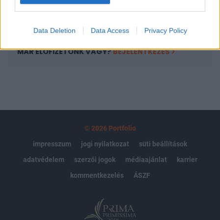
Előfizetés
Data Deletion
Data Access
Privacy Policy
MÁR ELŐFIZETŐNK VAGY?
BEJELENTKEZÉS
© 2026 Portfolio
impresszum
jogi nyilatkozat
süti beállítások
adatvédelem
szerzői jogok
médiaajánlat
karrier
kommentkezelés
ÁSZF