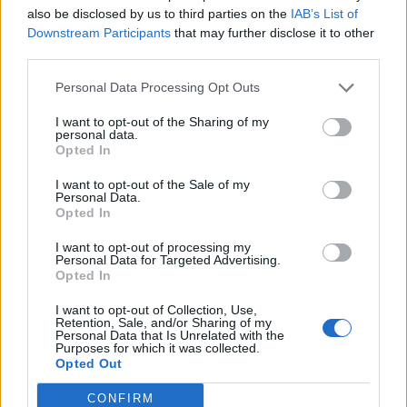
also be disclosed by us to third parties on the
IAB’s List of
tisztségviselői személyesen találkozzanak és
Downstream Participants
that may further disclose it to other
egyeztessenek Volodimir Zelenszkij ukrán elnökkel. A
third parties.
találkozóra a szombati varsói #StandUpForUkraine
elnevezésű esemény előtt kerül sor - írta Eric Mamer uniós
Personal Data Processing Opt Outs
szóvivő a Twitteren. A #StandUpForUkraine kampány célja,
I want to opt-out of the Sharing of my
hogy elősegítse a menekültek és az országon belül
personal data.
Opted In
lakóhelyüket...
I want to opt-out of the Sale of my
Personal Data.
KEDVES OLVASÓNK!
Opted In
A keresett cikk a portfolio.hu hírarchívumához
I want to opt-out of processing my
Personal Data for Targeted Advertising.
tartozik, melynek olvasása előfizetéses
Opted In
regisztrációhoz kötött.
I want to opt-out of Collection, Use,
Az előfizetés a következőket tartalmazza:
Retention, Sale, and/or Sharing of my
Personal Data that Is Unrelated with the
Portfolio.hu teljes cikkarchívum
Purposes for which it was collected.
Opted Out
Kötéslisták: BÉT elmúlt 2 év napon belüli
kötéslistái
CONFIRM