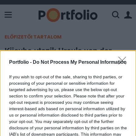
A Paksi Atomerőmű összteljesítménye 225 MW. A Duna vízállá
ELŐFIZETŐI TARTALOM
Kijevbe utazik Ursula von der
Leyen és Josep Borrell
Portfolio -
Do Not Process My Personal Information
Portfolio
If you wish to opt-out of the sale, sharing to third parties, or
processing of your personal or sensitive information for
2022. április 05. 11:40
targeted advertising by us, please use the below opt-out
section to confirm your selection. Please note that after your
Ursula von der Leyen, az Európai Bizottság elnöke
opt-out request is processed you may continue seeing
és Josep Borrell az Európai Unió kül-és
interest-based ads based on personal information utilized by
biztonságpolitikáért felelős főképviselője még a
us or personal information disclosed to third parties prior to
your opt-out. You may separately opt-out of the further
héten Kijevbe látogat – írja a Reuters.
disclosure of your personal information by third parties on the
IAB’s list of downstream participants. This information may
Az utazás kiemelt célja, hogy az Európai Unió vezető