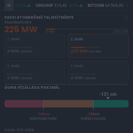
362,16
0,12%
USD/HUF
313,40
0,1%
BITCOIN
64 509,45
-0,1
PAKSI ATOMERŐMŰ TELJESÍTMÉNYE
Összteljesítmény
225 MW
0 MW
2000 MW
1. blokk
2. blokk
0 MW
225 MW
/ 500 MW
/ 500 MW
3. blokk
4. blokk
0 MW
0 MW
/ 500 MW
/ 500 MW
DUNA VÍZÁLLÁSA PAKSNÁL
-131 cm
-144cm
-134cm
biztonsági határ
leállási küszöb
Forrás: OVF, HAEA