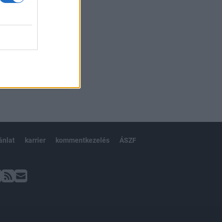
ánlat
karrier
kommentkezelés
ÁSZF