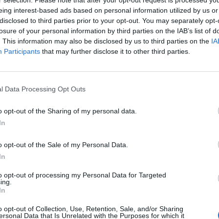
gállítsa további városok és falvak elfoglalásában és 
eing interest-based ads based on personal information utilized by us or
disclosed to third parties prior to your opt-out. You may separately opt-
te a Fehér Ház nemzetbiztonsági tanácsadója vasárna
losure of your personal information by third parties on the IAB’s list of
n a CBS szintén vasárnap adásba kerülő interjújában
. This information may also be disclosed by us to third parties on the
IA
llta az előre kiadott leirat szerint maga Volodimir Zel
Participants
that may further disclose it to other third parties.
sszefoglalója szerint.
árnapi interjús körben a CNN-nek azt mondta, hogy egy új paran
l Data Processing Opt Outs
rajnai orosz sereg élére, az ABC műsorában pedig arra tett ígére
inden olyan fegyvert megad Ukrajnának, amire szüksége van a
o opt-out of the Sharing of my personal data.
Elmondása szerint minden nap folyamatosan szállítják a fegyvere
In
o opt-out of the Sale of my Personal Data.
ASÓNK!
In
a portfolio.hu hírarchívumához tartozik, melynek olvasása előf
to opt-out of processing my Personal Data for Targeted
ötött.
ing.
In
övetkezőket tartalmazza:
 teljes cikkarchívum
o opt-out of Collection, Use, Retention, Sale, and/or Sharing
ersonal Data that Is Unrelated with the Purposes for which it