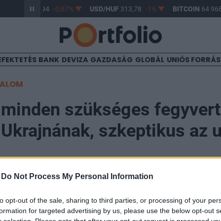
UR/HUF
362,94
-0,67%
USD/HUF
313,78
-1%
BITCOIN
64 968
EFEKTETÉS
BANK
DEVIZA
GAZDASÁG
GLOBÁL
UNIÓS FORRÁ
TALOM
 minden szükséges fegyvert
Ukrajnának, szkeptikus az 
-
Do Not Process My Personal Information
to opt-out of the sale, sharing to third parties, or processing of your per
formation for targeted advertising by us, please use the below opt-out s
yvert meg fogunk adni Ukrajnának, amely szükséges n
r selection. Please note that after your opt-out request is processed y