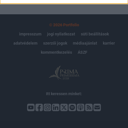
© 2026 Portfolio
impresszum
jogi nyilatkozat
süti beállítások
adatvédelem
szerzői jogok
médiaajánlat
karrier
kommentkezelés
ÁSZF
Itt keressen minket: