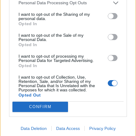
Personal Data Processing Opt Outs
I want to opt-out of the Sharing of my
KEDVES OLVASÓNK!
personal data.
Opted In
A keresett cikk a portfolio.hu hírarchívumához
I want to opt-out of the Sale of my
tartozik, melynek olvasása előfizetéses
Personal Data.
regisztrációhoz kötött.
Opted In
Az előfizetés a következőket tartalmazza:
I want to opt-out of processing my
Personal Data for Targeted Advertising.
Portfolio.hu teljes cikkarchívum
Opted In
Kötéslisták: BÉT elmúlt 2 év napon belüli
I want to opt-out of Collection, Use,
kötéslistái
Retention, Sale, and/or Sharing of my
Personal Data that Is Unrelated with the
Purposes for which it was collected.
Előfizetés
Opted Out
CONFIRM
MÁR ELŐFIZETŐNK VAGY?
BEJELENTKEZÉS
Data Deletion
Data Access
Privacy Policy