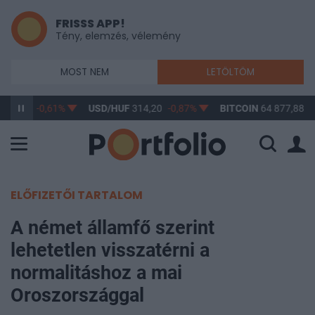
FRISSS APP!
Tény, elemzés, vélemény
MOST NEM
LETÖLTÖM
363,17
-0,61%
USD/HUF
314,20
-0,87%
BITCOIN
64 877,88
-
ELŐFIZETŐI TARTALOM
A német államfő szerint
lehetetlen visszatérni a
normalitáshoz a mai
Oroszországgal