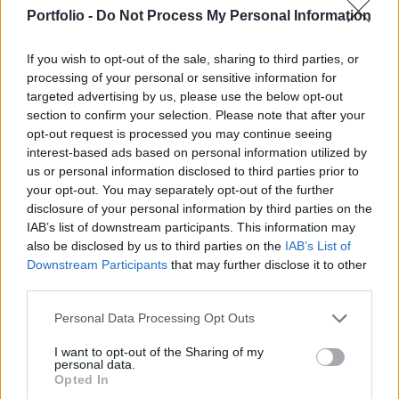
oroszországi létesítményekre - jelentette ki
Portfolio -
Do Not Process My Personal Information
szerdán Igor Konasenkov vezérőrnagy, az orosz
védelmi minisztérium szóvivője.
If you wish to opt-out of the sale, sharing to third parties, or
processing of your personal or sensitive information for
"Látjuk az ukrán csapatok szabotázs- és csapásmérési
targeted advertising by us, please use the below opt-out
kísérleteit az Oroszországi Föderáció területén lévő
section to confirm your selection. Please note that after your
létesítmények ellen. Ha az ilyen esetek folytatódnak, az
opt-out request is processed you may continue seeing
Oroszországi Föderáció fegyveres erői csapást fognak
interest-based ads based on personal information utilized by
us or personal information disclosed to third parties prior to
mérni a döntéshozatal központjaira, a többi között
your opt-out. You may separately opt-out of the further
Kijevben, amelytől az orosz hadsereg eddig tartózkodott" -
disclosure of your personal information by third parties on the
mondta Konasenkov. A szóvivő figyelmeztetését...
IAB’s list of downstream participants. This information may
also be disclosed by us to third parties on the
IAB’s List of
Downstream Participants
that may further disclose it to other
KEDVES OLVASÓNK!
third parties.
A keresett cikk a portfolio.hu hírarchívumához
Personal Data Processing Opt Outs
tartozik, melynek olvasása előfizetéses
regisztrációhoz kötött.
I want to opt-out of the Sharing of my
personal data.
Opted In
Az előfizetés a következőket tartalmazza: