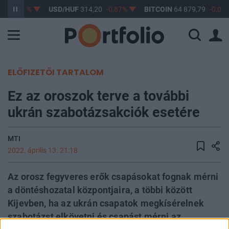
17
-0,61%
USD/HUF
314,20
-0,87%
BITCOIN
64 879,79
-0,01%
ELŐFIZETŐI TARTALOM
Ez az oroszok terve a további
ukrán szabotázsakciók esetére
MTI
2022. április 13. 21:18
Az orosz fegyveres erők csapásokat fognak mérni
a döntéshozatal központjaira, a többi között
Kijevben, ha az ukrán csapatok megkísérelnek
szabotázst elkövetni és csapást mérni az