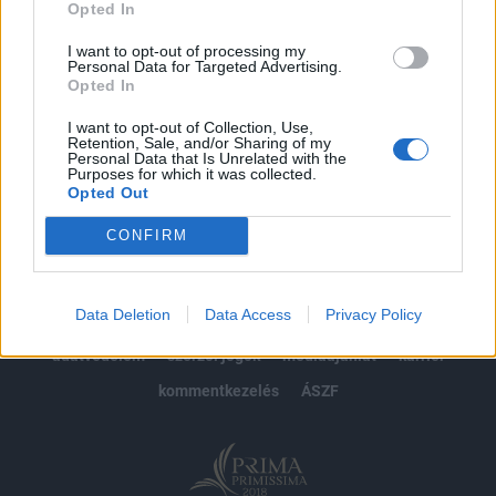
Opted In
Előfizetés
I want to opt-out of processing my
Personal Data for Targeted Advertising.
Opted In
MÁR ELŐFIZETŐNK VAGY?
BEJELENTKEZÉS
I want to opt-out of Collection, Use,
Retention, Sale, and/or Sharing of my
Personal Data that Is Unrelated with the
Purposes for which it was collected.
Opted Out
CONFIRM
© 2026 Portfolio
Data Deletion
Data Access
Privacy Policy
impresszum
jogi nyilatkozat
süti beállítások
adatvédelem
szerzői jogok
médiaajánlat
karrier
kommentkezelés
ÁSZF