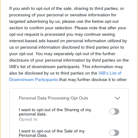
Az államfő a Telegram üzenetküldő portálon közzétett
If you wish to opt-out of the sale, sharing to third parties, or
felsorolásában 155 milliméteres kaliberű tüzérségi
processing of your personal or sensitive information for
fegyvereket kért lőszerekkel, továbbá 152 milliméteres
targeted advertising by us, please use the below opt-out
section to confirm your selection. Please note that after your
kaliberű lőszereket, Grad, Uragan típusú rakéta-
opt-out request is processed you may continue seeing
sorozatvetőket és T-72-es harckocsikat, Sz-300, Buk típusú
interest-based ads based on personal information utilized by
légvédelmi rendszereket vagy azok nyugati megfelelőit.
us or personal information disclosed to third parties prior to
Ezenfelül kért még páncélozott járműveket...
your opt-out. You may separately opt-out of the further
disclosure of your personal information by third parties on the
IAB’s list of downstream participants. This information may
KEDVES OLVASÓNK!
also be disclosed by us to third parties on the
IAB’s List of
Downstream Participants
that may further disclose it to other
A keresett cikk a portfolio.hu hírarchívumához
third parties.
tartozik, melynek olvasása előfizetéses
regisztrációhoz kötött.
Personal Data Processing Opt Outs
Az előfizetés a következőket tartalmazza:
I want to opt-out of the Sharing of my
personal data.
Portfolio.hu teljes cikkarchívum
Opted In
Kötéslisták: BÉT elmúlt 2 év napon belüli
I want to opt-out of the Sale of my
kötéslistái
Personal Data.