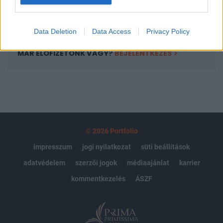
Előfizetés
Data Deletion
Data Access
Privacy Policy
MÁR ELŐFIZETŐNK VAGY?
BEJELENTKEZÉS
© 2026 Portfolio
impresszum
jogi nyilatkozat
süti beállítások
adatvédelem
szerzői jogok
médiaajánlat
karrier
kommentkezelés
ÁSZF