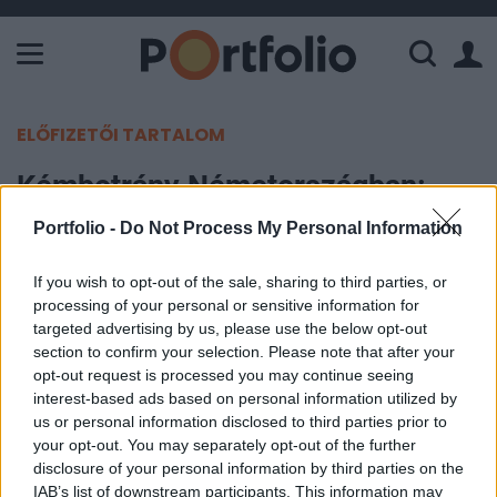
A Paksi Atomerőmű összteljesítménye 226 MW. A Duna vízállá
ELŐFIZETŐI TARTALOM
Kémbotrány Németországban:
elítéltek egy orosz doktoranduszt
Portfolio -
Do Not Process My Personal Information
MTI
If you wish to opt-out of the sale, sharing to third parties, or
2022. április 13. 14:51
processing of your personal or sensitive information for
targeted advertising by us, please use the below opt-out
section to confirm your selection. Please note that after your
Egy év felfüggesztett börtönbüntetést kapott az az
opt-out request is processed you may continue seeing
orosz doktorandusz hallgató, aki az ítélet szerint
interest-based ads based on personal information utilized by
az orosz titkosszolgálatnak készített kutatásokat
us or personal information disclosed to third parties prior to
your opt-out. You may separately opt-out of the further
az Augsburgi Egyetemen - tudatta szerdán a
disclosure of your personal information by third parties on the
törvényszék.
IAB’s list of downstream participants. This information may