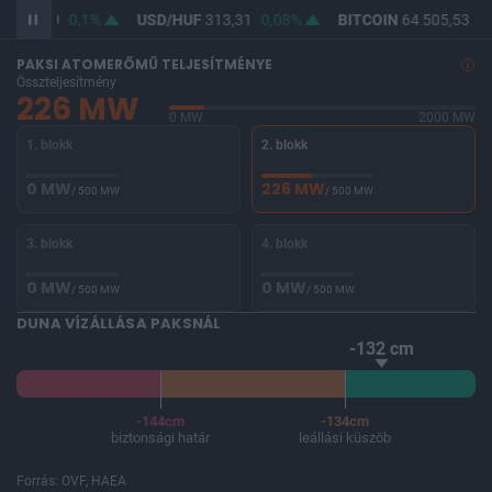
F
362,09
0,1%
USD/HUF
313,31
0,08%
BITCOIN
64 505,53
-0
PAKSI ATOMERŐMŰ TELJESÍTMÉNYE
Összteljesítmény
226 MW
0 MW
2000 MW
1. blokk
2. blokk
0 MW
226 MW
/ 500 MW
/ 500 MW
3. blokk
4. blokk
0 MW
0 MW
/ 500 MW
/ 500 MW
DUNA VÍZÁLLÁSA PAKSNÁL
-132 cm
-144cm
-134cm
biztonsági határ
leállási küszöb
Forrás: OVF, HAEA