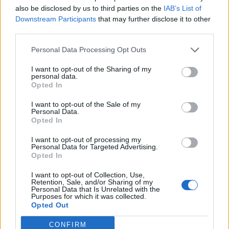
also be disclosed by us to third parties on the
IAB’s List of
A 30 éves orosz egyetemi kutató tagadta bűnösségét. Nem
Downstream Participants
that may further disclose it to other
vagyok ügynök - jelentette ki a tárgyalás során. Ugyanakkor
third parties.
beismerte, hogy nyilvánosan elérhető információkat adott
át a müncheni orosz főkonzulátus egyik alkalmazottjának,
Personal Data Processing Opt Outs
akiről azóta kiderült, hogy az orosz Külföldi Hírszerző
I want to opt-out of the Sharing of my
Szolgálatnak (SzVR) dolgozott. Az orosz doktorandusz
personal data.
Opted In
elítélt hallgatója azt állította...
I want to opt-out of the Sale of my
Personal Data.
KEDVES OLVASÓNK!
Opted In
A keresett cikk a portfolio.hu hírarchívumához
I want to opt-out of processing my
Personal Data for Targeted Advertising.
tartozik, melynek olvasása előfizetéses
Opted In
regisztrációhoz kötött.
I want to opt-out of Collection, Use,
Retention, Sale, and/or Sharing of my
Az előfizetés a következőket tartalmazza:
Personal Data that Is Unrelated with the
Portfolio.hu teljes cikkarchívum
Purposes for which it was collected.
Opted Out
Kötéslisták: BÉT elmúlt 2 év napon belüli
kötéslistái
CONFIRM