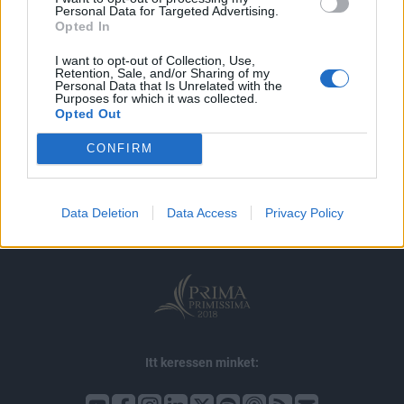
MÁR ELŐFIZETŐNK VAGY?
BEJELENTKEZÉS
Personal Data for Targeted Advertising.
Opted In
I want to opt-out of Collection, Use,
Retention, Sale, and/or Sharing of my
Personal Data that Is Unrelated with the
Purposes for which it was collected.
Opted Out
© 2026 Portfolio
CONFIRM
impresszum
jogi nyilatkozat
süti beállítások
adatvédelem
szerzői jogok
médiaajánlat
karrier
Data Deletion
Data Access
Privacy Policy
kommentkezelés
ÁSZF
Itt keressen minket: