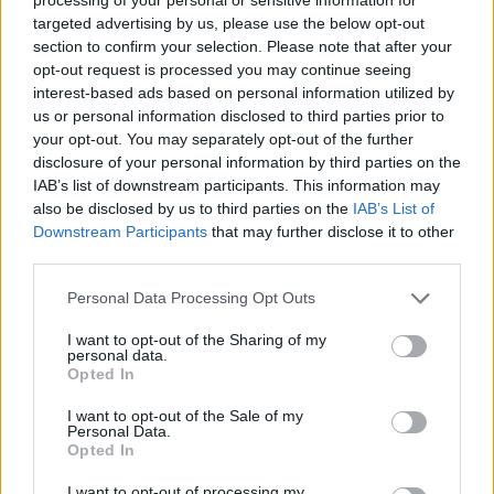
Azt írták: a 18-as kilométernél két személyautó ütközött
targeted advertising by us, please use the below opt-out
section to confirm your selection. Please note that after your
össze. A sérült járművek már a leállósávban vannak, de az
opt-out request is processed you may continue seeing
erős forgalom miatt torlódás alakult ki.
interest-based ads based on personal information utilized by
us or personal information disclosed to third parties prior to
your opt-out. You may separately opt-out of the further
KEDVES OLVASÓNK!
disclosure of your personal information by third parties on the
A keresett cikk a portfolio.hu hírarchívumához
IAB’s list of downstream participants. This information may
also be disclosed by us to third parties on the
IAB’s List of
tartozik, melynek olvasása előfizetéses
Downstream Participants
that may further disclose it to other
regisztrációhoz kötött.
third parties.
Az előfizetés a következőket tartalmazza:
Personal Data Processing Opt Outs
Portfolio.hu teljes cikkarchívum
Kötéslisták: BÉT elmúlt 2 év napon belüli
I want to opt-out of the Sharing of my
personal data.
kötéslistái
Opted In
I want to opt-out of the Sale of my
Előfizetés
Personal Data.
Opted In
I want to opt-out of processing my