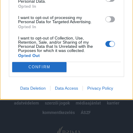
kötéslistái
Personal Data.
Opted In
Előfizetés
I want to opt-out of processing my
Personal Data for Targeted Advertising.
Opted In
MÁR ELŐFIZETŐNK VAGY?
BEJELENTKEZÉS
I want to opt-out of Collection, Use,
Retention, Sale, and/or Sharing of my
Personal Data that Is Unrelated with the
Purposes for which it was collected.
Opted Out
CONFIRM
© 2026 Portfolio
Data Deletion
Data Access
Privacy Policy
impresszum
jogi nyilatkozat
süti beállítások
adatvédelem
szerzői jogok
médiaajánlat
karrier
kommentkezelés
ÁSZF