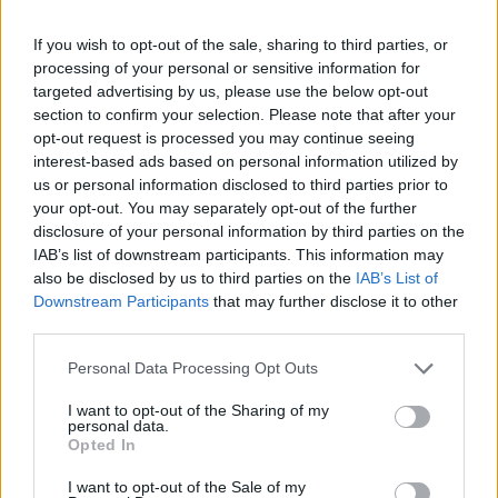
egészségügyi vezető, Nadzsíbullah Tavana.
If you wish to opt-out of the sale, sharing to third parties, or
Egyes hírforrások 32, míg mások 40 sebesültről tudnak. Az
processing of your personal or sensitive information for
Iszlám Állam nevű terrorszervezet Telegram-csatornáján
targeted advertising by us, please use the below opt-out
jelentkezett a támadás elkövetőjeként. A szintén észak-
section to confirm your selection. Please note that after your
afganisztáni Kunduzban is robbanás történt: itt tizenegyen
opt-out request is processed you may continue seeing
vesztették életüket vagy sebesültek meg egy helyi
interest-based ads based on personal information utilized by
egészségügyi tisztségviselő szerint. Jelezte: az áldozatok
us or personal information disclosed to third parties prior to
your opt-out. You may separately opt-out of the further
száma emelkedhet. A fővárosban...
disclosure of your personal information by third parties on the
IAB’s list of downstream participants. This information may
also be disclosed by us to third parties on the
IAB’s List of
KEDVES OLVASÓNK!
Downstream Participants
that may further disclose it to other
A keresett cikk a portfolio.hu hírarchívumához
third parties.
tartozik, melynek olvasása előfizetéses
Personal Data Processing Opt Outs
regisztrációhoz kötött.
I want to opt-out of the Sharing of my
Az előfizetés a következőket tartalmazza:
personal data.
Opted In
Portfolio.hu teljes cikkarchívum
Kötéslisták: BÉT elmúlt 2 év napon belüli
I want to opt-out of the Sale of my