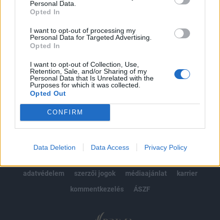
Personal Data.
kötéslistái
Opted In
Előfizetés
I want to opt-out of processing my
Personal Data for Targeted Advertising.
Opted In
I want to opt-out of Collection, Use,
MÁR ELŐFIZETŐNK VAGY?
BEJELENTKEZÉS
Retention, Sale, and/or Sharing of my
Personal Data that Is Unrelated with the
Purposes for which it was collected.
Opted Out
CONFIRM
© 2026 Portfolio
Data Deletion
Data Access
Privacy Policy
impresszum
jogi nyilatkozat
süti beállítások
adatvédelem
szerzői jogok
médiaajánlat
karrier
kommentkezelés
ÁSZF