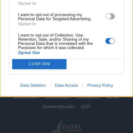
Opted In
Előfizetés
I want to opt-out of processing my
Personal Data for Targeted Advertising.
Opted In
MÁR ELŐFIZETŐNK VAGY?
BEJELENTKEZÉS
I want to opt-out of Collection, Use,
Retention, Sale, and/or Sharing of my
Personal Data that Is Unrelated with the
Purposes for which it was collected.
Opted Out
CONFIRM
© 2026 Portfolio
Data Deletion
Data Access
Privacy Policy
impresszum
jogi nyilatkozat
süti beállítások
adatvédelem
szerzői jogok
médiaajánlat
karrier
kommentkezelés
ÁSZF