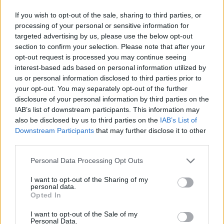
Tanju Bilgic török külügyi szóvivő csütörtöki
If you wish to opt-out of the sale, sharing to third parties, or
sajtótájékoztatóján azt mondta, az elmúlt három napban a
processing of your personal or sensitive information for
targeted advertising by us, please use the below opt-out
görög légierő számos alkalommal megsértette
section to confirm your selection. Please note that after your
Törökország légterét Didin Datca és Dalaman városok
opt-out request is processed you may continue seeing
felett. Egy biztonsági illetékes pénteken 30 légtérsértést
interest-based ads based on personal information utilized by
említett. Bilgic hozzátette, hogy az ügyben a török légierő
us or personal information disclosed to third parties prior to
csupán a kölcsönösség elvét alkalmazta...
your opt-out. You may separately opt-out of the further
disclosure of your personal information by third parties on the
IAB’s list of downstream participants. This information may
KEDVES OLVASÓNK!
also be disclosed by us to third parties on the
IAB’s List of
Downstream Participants
that may further disclose it to other
A keresett cikk a portfolio.hu hírarchívumához
third parties.
tartozik, melynek olvasása előfizetéses
regisztrációhoz kötött.
Personal Data Processing Opt Outs
Az előfizetés a következőket tartalmazza:
I want to opt-out of the Sharing of my
personal data.
Portfolio.hu teljes cikkarchívum
Opted In
Kötéslisták: BÉT elmúlt 2 év napon belüli
I want to opt-out of the Sale of my
kötéslistái
Personal Data.