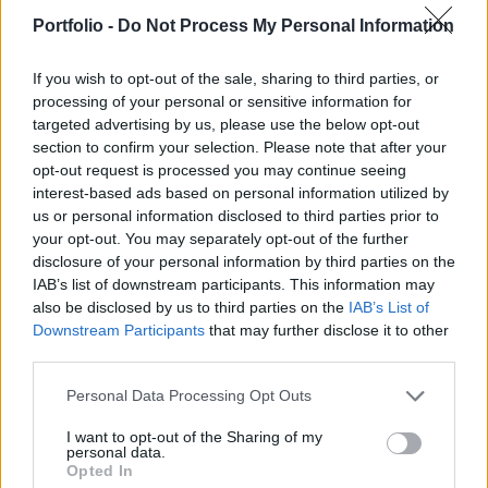
altábornagy, az orosz hadsereg radioaktív, vegyi
Portfolio -
Do Not Process My Personal Information
és biológiai anyagokért felelős vezetője egy hétfői
nyilatkozatban.
If you wish to opt-out of the sale, sharing to third parties, or
processing of your personal or sensitive information for
"A rendelkezésünkre álló információk szerint két ukrán
targeted advertising by us, please use the below opt-out
szervezetnek konkrét utasításai vannak az úgynevezett
section to confirm your selection. Please note that after your
opt-out request is processed you may continue seeing
piszkos bomba elkészítésére. A munkájuk a végső
interest-based ads based on personal information utilized by
szakaszba lépett" - mondta Kirillov. Szerinte provokációról
us or personal information disclosed to third parties prior to
van szó azzal a céllal, hogy Oroszországot megvádolják:
your opt-out. You may separately opt-out of the further
tömegpusztító fegyvereket vet be Ukrajnában, és ezzel
disclosure of your personal information by third parties on the
"erőteljes oroszellenes kampányt indítsanak...
IAB’s list of downstream participants. This information may
also be disclosed by us to third parties on the
IAB’s List of
Downstream Participants
that may further disclose it to other
KEDVES OLVASÓNK!
third parties.
A keresett cikk a portfolio.hu hírarchívumához
Personal Data Processing Opt Outs
tartozik, melynek olvasása előfizetéses
I want to opt-out of the Sharing of my
regisztrációhoz kötött.
personal data.
Opted In
Az előfizetés a következőket tartalmazza: