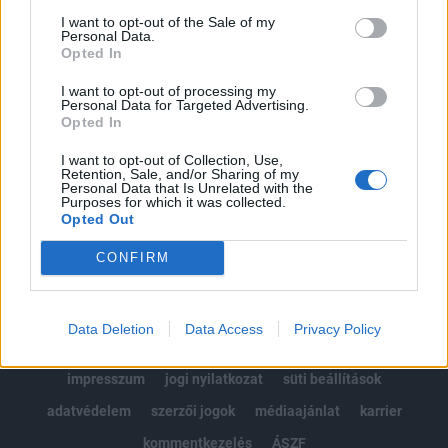
Portfolio.hu teljes cikkarchívum
I want to opt-out of the Sale of my
Personal Data.
Kötéslisták: BÉT elmúlt 2 év napon belüli
Opted In
kötéslistái
I want to opt-out of processing my
Personal Data for Targeted Advertising.
Előfizetés
Opted In
I want to opt-out of Collection, Use,
Retention, Sale, and/or Sharing of my
Personal Data that Is Unrelated with the
MÁR ELŐFIZETŐNK VAGY?
BEJELENTKEZÉS
Purposes for which it was collected.
Opted Out
CONFIRM
Data Deletion
Data Access
Privacy Policy
© 2026 Portfolio
impresszum
jogi nyilatkozat
süti beállítások
adatvédelem
szerzői jogok
médiaajánlat
karrier
kommentkezelés
ÁSZF