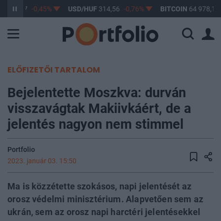
F
363,77
-0,45%
USD/HUF
314,56
-0,76%
BITCOIN
64 978,15
ELŐFIZETŐI TARTALOM
Bejelentette Moszkva: durván
visszavágtak Makiivkáért, de a
jelentés nagyon nem stimmel
Portfolio
2023. január 03. 15:50
Ma is közzétette szokásos, napi jelentését az
orosz védelmi minisztérium. Alapvetően sem az
ukrán, sem az orosz napi harctéri jelentésekkel