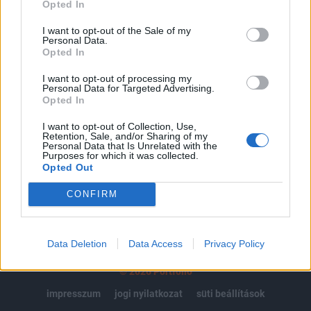
regisztrációhoz kötött.
Opted In
Az előfizetés a következőket tartalmazza:
I want to opt-out of the Sale of my
Personal Data.
Portfolio.hu teljes cikkarchívum
Opted In
Kötéslisták: BÉT elmúlt 2 év napon belüli
kötéslistái
I want to opt-out of processing my
Personal Data for Targeted Advertising.
Opted In
Előfizetés
I want to opt-out of Collection, Use,
Retention, Sale, and/or Sharing of my
Personal Data that Is Unrelated with the
Purposes for which it was collected.
MÁR ELŐFIZETŐNK VAGY?
BEJELENTKEZÉS
Opted Out
CONFIRM
Data Deletion
Data Access
Privacy Policy
© 2026 Portfolio
impresszum
jogi nyilatkozat
süti beállítások