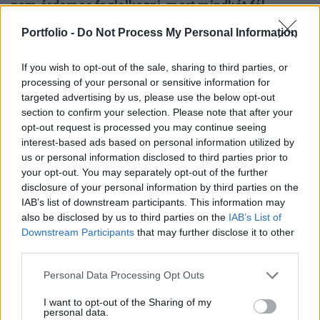
nem érdemes foglalkozni, mert mindkét fél
jelentősen túlbecsüli az ellenségnek okozott
Portfolio -
Do Not Process My Personal Information
károkat, de a mai orosz jelentés kifejezetten
abszurd lett.
If you wish to opt-out of the sale, sharing to third parties, or
processing of your personal or sensitive information for
Egy ukrán HIMARS-támadás nemrég súlyos károkat
targeted advertising by us, please use the below opt-out
okozott az orosz haderőnek a donyeci Makiivka
section to confirm your selection. Please note that after your
településén: még mindig nem tudni pontosan, hány orosz
opt-out request is processed you may continue seeing
interest-based ads based on personal information utilized by
katona halt meg, de az biztos, hogy az orosz közösségi
us or personal information disclosed to third parties prior to
médiában nem maradt (negatív) visszhang nélkül az
your opt-out. You may separately opt-out of the further
esemény. Kapcsolódó cikkünk 2023. 01. 02. Katasztrofális
disclosure of your personal information by third parties on the
hibát vétett az orosz hadvezetés, teljesen kiakadtak az
IAB’s list of downstream participants. This information may
orosz...
also be disclosed by us to third parties on the
IAB’s List of
Downstream Participants
that may further disclose it to other
third parties.
KEDVES OLVASÓNK!
Personal Data Processing Opt Outs
A keresett cikk a portfolio.hu hírarchívumához
tartozik, melynek olvasása előfizetéses
I want to opt-out of the Sharing of my
personal data.