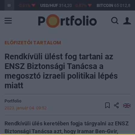
F
363,17
-0,61%
USD/HUF
314,20
-0,87%
BITCOIN
65 012,85
ELŐFIZETŐI TARTALOM
Rendkívüli ülést fog tartani az
ENSZ Biztonsági Tanácsa a
megosztó izraeli politikai lépés
miatt
Portfolio
2023. január 04. 09:52
Rendkívüli ülés keretében fogja tárgyalni az ENSZ
Biztonsági Tanácsa azt, hogy Iramar Ben-Gvir,