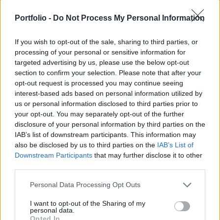
Izrael nemzetbiztonsági minisztere a keddi napon
Portfolio -
Do Not Process My Personal Information
az iszlám és a zsidó vallás egyik legszentebb
helyén, a jeruzsálemi Templom-hegyen tett
If you wish to opt-out of the sale, sharing to third parties, or
látogatást – írja a The Times of Israel.
processing of your personal or sensitive information for
targeted advertising by us, please use the below opt-out
A radikális jobboldali politikus azt követően látogatta meg
section to confirm your selection. Please note that after your
a Templom-hegyet, hogy véleménye szerint ott „rasszista”
opt-out request is processed you may continue seeing
támadások történtek Jeruzsálem zsidó lakossága ellen. A
interest-based ads based on personal information utilized by
lépést a legtöbb iszlám vallási szervezet, valamint a
us or personal information disclosed to third parties prior to
nemzetközi közösség jó része elítélte. A palesztinok attól
your opt-out. You may separately opt-out of the further
disclosure of your personal information by third parties on the
tartanak, hogy az izraeli kormány meg szándékozik
IAB’s list of downstream participants. This information may
változtatni a területet érintő...
also be disclosed by us to third parties on the
IAB’s List of
Downstream Participants
that may further disclose it to other
third parties.
KEDVES OLVASÓNK!
Personal Data Processing Opt Outs
A keresett cikk a portfolio.hu hírarchívumához
tartozik, melynek olvasása előfizetéses
I want to opt-out of the Sharing of my
personal data.
regisztrációhoz kötött.
Opted In