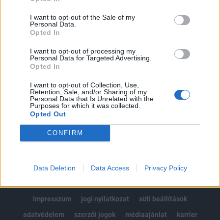
Az előfizetés a következőket tartalmazza:
I want to opt-out of the Sale of my
Portfolio.hu teljes cikkarchívum
Personal Data.
Opted In
Kötéslisták: BÉT elmúlt 2 év napon belüli
kötéslistái
I want to opt-out of processing my
Personal Data for Targeted Advertising.
Opted In
Előfizetés
I want to opt-out of Collection, Use,
Retention, Sale, and/or Sharing of my
Personal Data that Is Unrelated with the
Purposes for which it was collected.
MÁR ELŐFIZETŐNK VAGY?
BEJELENTKEZÉS
Opted Out
CONFIRM
Data Deletion
Data Access
Privacy Policy
© 2026 Portfolio
impresszum
jogi nyilatkozat
süti beállítások
adatvédelem
szerzői jogok
médiaajánlat
karrier