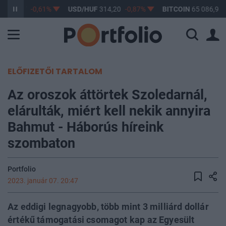
F
363,17
-0,61%
USD/HUF
314,20
-0,87%
BITCOIN
65 086,91
ELŐFIZETŐI TARTALOM
Az oroszok áttörtek Szoledarnál,
elárulták, miért kell nekik annyira
Bahmut - Háborús híreink
szombaton
Portfolio
2023. január 07. 20:47
Az eddigi legnagyobb, több mint 3 milliárd dollár
értékű támogatási csomagot kap az Egyesült