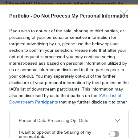
Államoktól Ukrajna, ennek zömét fegyverek és
haditechnikai eszközök teszik ki. Az orosz haderő
Portfolio -
Do Not Process My Personal Information
betört Szoledar központjába, amely egy Bahmut
mellett található település. A brit hírszerzés
If you wish to opt-out of the sale, sharing to third parties, or
szerint Kreminna körül heves harcok folynak.
processing of your personal or sensitive information for
targeted advertising by us, please use the below opt-out
Cikkünk folyamatosan frissül az orosz-ukrán
section to confirm your selection. Please note that after your
háború aktualitásaival.
opt-out request is processed you may continue seeing
interest-based ads based on personal information utilized by
2023. január 07. 20:47 Megosztás Globális csúcsot hívtak
us or personal information disclosed to third parties prior to
össze az ukrajnai háborús bűncselekmények
your opt-out. You may separately opt-out of the further
kivizsgálására Globális igazságügy-miniszteri értekezletet
disclosure of your personal information by third parties on the
hívott össze a brit kormány az ukrajnai háborús
IAB’s list of downstream participants. This information may
bűncselekmények kivizsgálásának...
also be disclosed by us to third parties on the
IAB’s List of
Downstream Participants
that may further disclose it to other
third parties.
KEDVES OLVASÓNK!
Personal Data Processing Opt Outs
A keresett cikk a portfolio.hu hírarchívumához
I want to opt-out of the Sharing of my
tartozik, melynek olvasása előfizetéses
personal data.