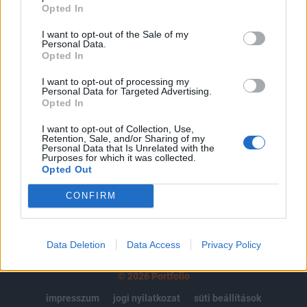
regisztrációhoz kötött.
Opted In
Az előfizetés a következőket tartalmazza:
I want to opt-out of the Sale of my
Personal Data.
Portfolio.hu teljes cikkarchívum
Opted In
Kötéslisták: BÉT elmúlt 2 év napon belüli
I want to opt-out of processing my
kötéslistái
Personal Data for Targeted Advertising.
Opted In
Előfizetés
I want to opt-out of Collection, Use,
Retention, Sale, and/or Sharing of my
Personal Data that Is Unrelated with the
Purposes for which it was collected.
MÁR ELŐFIZETŐNK VAGY?
BEJELENTKEZÉS
Opted Out
CONFIRM
Data Deletion
Data Access
Privacy Policy
© 2026 Portfolio
impresszum
jogi nyilatkozat
süti beállítások