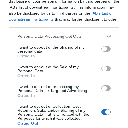
disclosure of your personal information by third parties on the
minden tisztességes eljárást - egybeesnek a
IAB’s list of downstream participants. This information may
demonstrációk lassulásával - írta meg a Reuters.
also be disclosed by us to third parties on the
IAB’s List of
Downstream Participants
that may further disclose it to other
A büntetőeljárások fegyverként való alkalmazása az
third parties.
alapvető jogaik gyakorlása miatt - például a tüntetéseken
Personal Data Processing Opt Outs
való részvételért vagy azok szervezéséért - államilag
szentesített gyilkosságnak minősül - mondta Volker Türk,
I want to opt-out of the Sharing of my
personal data.
az ENSZ emberi jogi főbiztosa, hozzátéve, hogy a
Opted In
kivégzések sértik a nemzetközi normákat és sértik az
alapvető emberi jogokat. Iránban szombaton...
I want to opt-out of the Sale of my
Personal Data.
Opted In
KEDVES OLVASÓNK!
I want to opt-out of processing my
Personal Data for Targeted Advertising.
A keresett cikk a portfolio.hu hírarchívumához
Opted In
tartozik, melynek olvasása előfizetéses
I want to opt-out of Collection, Use,
regisztrációhoz kötött.
Retention, Sale, and/or Sharing of my
Personal Data that Is Unrelated with the
Purposes for which it was collected.
Az előfizetés a következőket tartalmazza:
Opted Out
Portfolio.hu teljes cikkarchívum