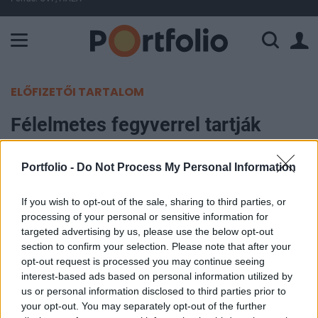
A Paksi Atomerőmű összteljesítménye 428 MW. A Duna vízállá
ELŐFIZETŐI TARTALOM
Félelmetes fegyverrel tartják
rettegésben az iráni tüntetőket
Portfolio -
Do Not Process My Personal Information
Portfolio
2023. január 10. 13:17
If you wish to opt-out of the sale, sharing to third parties, or
processing of your personal or sensitive information for
targeted advertising by us, please use the below opt-out
Az ENSZ emberi jogi főbiztosa szerint az iráni
section to confirm your selection. Please note that after your
kormány a halálbüntetést fegyverként használja,
opt-out request is processed you may continue seeing
hogy félelmet keltsen a lakosságban és elnyomja
interest-based ads based on personal information utilized by
us or personal information disclosed to third parties prior to
a másként gondolkodókat. A kivégzések - bár
your opt-out. You may separately opt-out of the further
egyre több ország ítéli el, amiért megsértenek