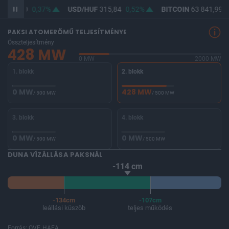
F
364,50
0,37%
USD/HUF
315,84
0,52%
BITCOIN
63 841,99
-
PAKSI ATOMERŐMŰ TELJESÍTMÉNYE
Összteljesítmény
428 MW
0 MW
2000 MW
1. blokk
2. blokk
0 MW
428 MW
/ 500 MW
/ 500 MW
3. blokk
4. blokk
0 MW
0 MW
/ 500 MW
/ 500 MW
DUNA VÍZÁLLÁSA PAKSNÁL
-114 cm
-134cm
-107cm
leállási küszöb
teljes működés
Forrás: OVF, HAEA