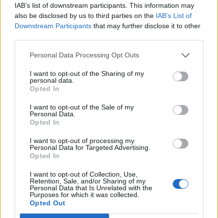
IAB’s list of downstream participants. This information may
előrehaladást ért el, és lendületet vett az
also be disclosed by us to third parties on the
IAB’s List of
előretörés, de hozzátette, súlyos árat fizetett a
Downstream Participants
that may further disclose it to other
győzelemért – írta meg a Reuters.
third parties.
Personal Data Processing Opt Outs
A Szoledár környéki bizonytalan helyzetről kérdezték a
Kreml szóvivőjét, Dmitrij Peszkovot, aki nyugalomra intette
I want to opt-out of the Sharing of my
personal data.
az orosz újságírókat és kijelentette, „pozitív dinamika”
Opted In
jellemzi az orosz hadsereg előretörését. Szerda reggel a
Wagner-csoport hivatalosan bejelentette, erői elfoglalták a
I want to opt-out of the Sale of my
Personal Data.
Bahmuttól mintegy 7 kilométerre északra található
Opted In
kisvárost. Ukrajna ezzel szemben...
I want to opt-out of processing my
Personal Data for Targeted Advertising.
Opted In
KEDVES OLVASÓNK!
I want to opt-out of Collection, Use,
A keresett cikk a portfolio.hu hírarchívumához
Retention, Sale, and/or Sharing of my
Personal Data that Is Unrelated with the
tartozik, melynek olvasása előfizetéses
Purposes for which it was collected.
regisztrációhoz kötött.
Opted Out