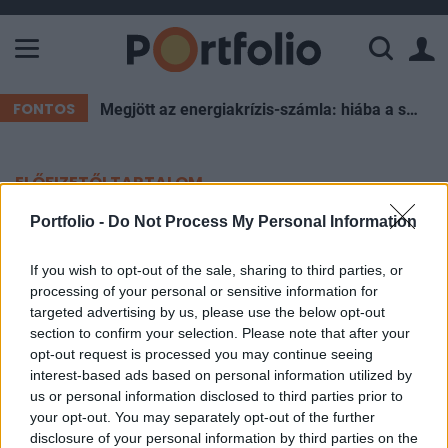
A Paksi Atomerőmű összteljesítménye 226 MW. A Duna vízállá
FONTOS
Megjött az energiakrízis-számla: hiába a spórolás, súlyos forintokat éget el az ország esténként
ELŐFIZETŐI TARTALOM
Portfolio -
Do Not Process My Personal Information
Elismerte Oroszország: súlyos
árat fizetnek Szoledár
If you wish to opt-out of the sale, sharing to third parties, or
elfoglalásáért
processing of your personal or sensitive information for
targeted advertising by us, please use the below opt-out
section to confirm your selection. Please note that after your
Portfolio
opt-out request is processed you may continue seeing
2023. január 11. 13:21
interest-based ads based on personal information utilized by
us or personal information disclosed to third parties prior to
your opt-out. You may separately opt-out of the further
A Kreml szerdán közölte, hogy a kelet-ukrajnai
disclosure of your personal information by third parties on the
Szoledár városa körüli katonai hadműveletekben