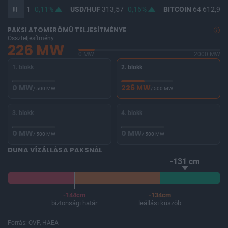
UF
362,11
0,11%
USD/HUF
313,57
0,16%
BITCOIN
64 612,95
PAKSI ATOMERŐMŰ TELJESÍTMÉNYE
Összteljesítmény
226 MW
0 MW
2000 MW
1. blokk
2. blokk
0 MW
226 MW
/ 500 MW
/ 500 MW
3. blokk
4. blokk
0 MW
0 MW
/ 500 MW
/ 500 MW
DUNA VÍZÁLLÁSA PAKSNÁL
-131 cm
-144cm
-134cm
biztonsági határ
leállási küszöb
Forrás: OVF, HAEA