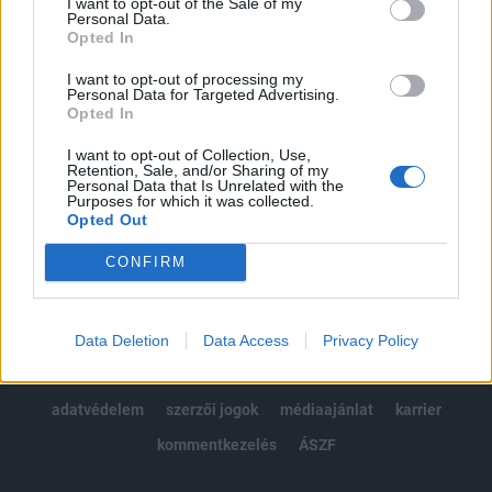
I want to opt-out of the Sale of my
Kötéslisták: BÉT elmúlt 2 év napon belüli
Personal Data.
kötéslistái
Opted In
I want to opt-out of processing my
Előfizetés
Personal Data for Targeted Advertising.
Opted In
I want to opt-out of Collection, Use,
MÁR ELŐFIZETŐNK VAGY?
BEJELENTKEZÉS
Retention, Sale, and/or Sharing of my
Personal Data that Is Unrelated with the
Purposes for which it was collected.
Opted Out
CONFIRM
© 2026 Portfolio
Data Deletion
Data Access
Privacy Policy
impresszum
jogi nyilatkozat
süti beállítások
adatvédelem
szerzői jogok
médiaajánlat
karrier
kommentkezelés
ÁSZF