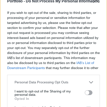
miniszterelnökkel találkozott Tripoliban - közölte
Portfolio -
Do Not Process My Personal Information
a líbiai vezetés.
If you wish to opt-out of the sale, sharing to third parties, or
Dbeibah nemzeti egység kormánya Facebookon jelentette
processing of your personal or sensitive information for
be a látogatást közzé téve egy felvételt, amelyen Burns a
targeted advertising by us, please use the below opt-out
section to confirm your selection. Please note that after your
líbiai kormányfő társaságában látható. A Líbia keleti felét
opt-out request is processed you may continue seeing
ellenőrző Halífa Haftar tábornokhoz közeli források szerint
interest-based ads based on personal information utilized by
Burns a hadúrral is egyeztetett, akinek székhelye
us or personal information disclosed to third parties prior to
Bengáziban van. A CIA nem kommentálta a történteket. A
your opt-out. You may separately opt-out of the further
2011 óta polgárháború dúlta...
disclosure of your personal information by third parties on the
IAB’s list of downstream participants. This information may
also be disclosed by us to third parties on the
IAB’s List of
KEDVES OLVASÓNK!
Downstream Participants
that may further disclose it to other
third parties.
A keresett cikk a portfolio.hu hírarchívumához
tartozik, melynek olvasása előfizetéses
Personal Data Processing Opt Outs
regisztrációhoz kötött.
I want to opt-out of the Sharing of my
personal data.
Az előfizetés a következőket tartalmazza:
Opted In
Portfolio.hu teljes cikkarchívum