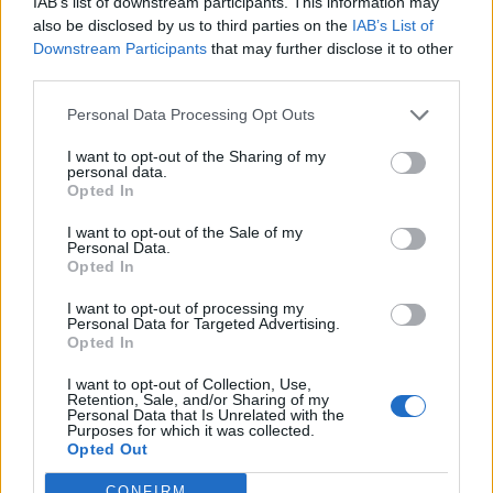
IAB’s list of downstream participants. This information may
also be disclosed by us to third parties on the
IAB’s List of
A rommá bombázott településen rekedt emberek többsége
Downstream Participants
that may further disclose it to other
50 év feletti és a jelenlegi helyzetben teljesen irreális a
third parties.
kimenekítésük – nyilatkozta Pavlo Kyrylenko donyecki
Personal Data Processing Opt Outs
kormányzó. Hozzátette, mindent megtesznek annak
érdekében, hogy ezek az emberek mielőbb elhagyhassák a
I want to opt-out of the Sharing of my
personal data.
települést. Ahogy arról beszámoltunk, Jevgenyij Prigozsin,
Opted In
az oroszok oldalán közel 40 ezer fővel harcoló...
I want to opt-out of the Sale of my
Personal Data.
Opted In
KEDVES OLVASÓNK!
I want to opt-out of processing my
A keresett cikk a portfolio.hu hírarchívumához
Personal Data for Targeted Advertising.
tartozik, melynek olvasása előfizetéses
Opted In
regisztrációhoz kötött.
I want to opt-out of Collection, Use,
Retention, Sale, and/or Sharing of my
Az előfizetés a következőket tartalmazza:
Personal Data that Is Unrelated with the
Purposes for which it was collected.
Portfolio.hu teljes cikkarchívum
Opted Out
Kötéslisták: BÉT elmúlt 2 év napon belüli
kötéslistái
CONFIRM