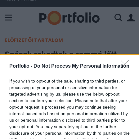
A Paksi Atomerőmű összteljesítménye 225 MW. A Duna vízállá
ELŐFIZETŐI TARTALOM
Százak rekedtek a rommá lőtt
városban - Lehetetlen most a
Portfolio -
Do Not Process My Personal Information
kimenekítésük
If you wish to opt-out of the sale, sharing to third parties, or
processing of your personal or sensitive information for
Portfolio
targeted advertising by us, please use the below opt-out
2023. január 12. 18:28
section to confirm your selection. Please note that after your
opt-out request is processed you may continue seeing
Hiába folyik már hosszú ideje embertelen harc
interest-based ads based on personal information utilized by
us or personal information disclosed to third parties prior to
Szoledár városáért, a legfrissebb beszámolók
your opt-out. You may separately opt-out of the further
szerint még mindig 523 ember él a településen –
disclosure of your personal information by third parties on the
írja a Sky News beszámolójában.