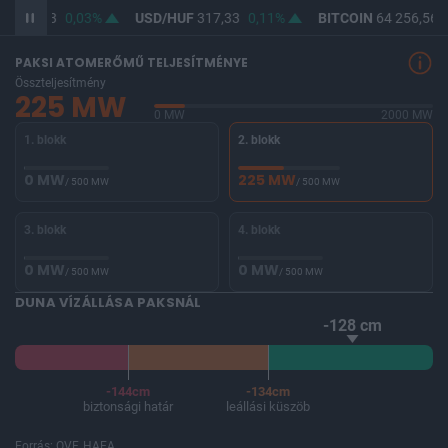
F
365,53
0,03%
USD/HUF
317,33
0,11%
BITCOIN
64 256,56
PAKSI ATOMERŐMŰ TELJESÍTMÉNYE
Összteljesítmény
225 MW
0 MW
2000 MW
1. blokk
2. blokk
0 MW
225 MW
/ 500 MW
/ 500 MW
3. blokk
4. blokk
0 MW
0 MW
/ 500 MW
/ 500 MW
DUNA VÍZÁLLÁSA PAKSNÁL
-128 cm
-144cm
-134cm
biztonsági határ
leállási küszöb
Forrás: OVF, HAEA