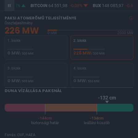
,46
0,12%
BITCOIN
64 551,98
-0,08%
BUX
148 085,97
-0,67%
PAKSI ATOMERŐMŰ TELJESÍTMÉNYE
Összteljesítmény
226 MW
0 MW
2000 MW
1. blokk
2. blokk
0 MW
226 MW
/ 500 MW
/ 500 MW
3. blokk
4. blokk
0 MW
0 MW
/ 500 MW
/ 500 MW
DUNA VÍZÁLLÁSA PAKSNÁL
-132 cm
-144cm
-134cm
biztonsági határ
leállási küszöb
Forrás: OVF, HAEA