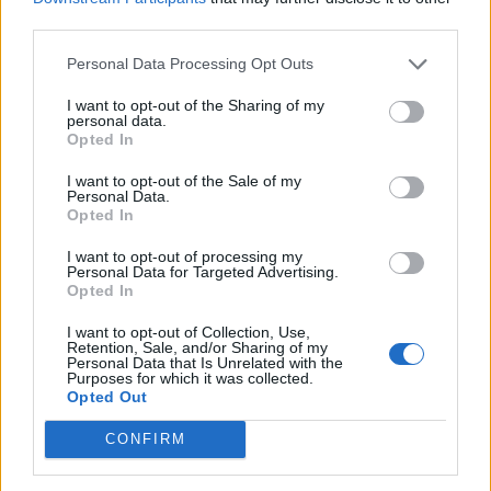
szigetek északi részét. Az indonéziai meteorológiai,
third parties.
klímaügyi és geofizikai hivatala a Richter-skála szerinti 7,1-
Personal Data Processing Opt Outs
es erősségű földrengésről adott hírt. A földrengés
epicentruma mintegy 140 kilométerrel...
I want to opt-out of the Sharing of my
personal data.
Opted In
KEDVES OLVASÓNK!
I want to opt-out of the Sale of my
Personal Data.
A keresett cikk a portfolio.hu hírarchívumához
Opted In
tartozik, melynek olvasása előfizetéses
I want to opt-out of processing my
regisztrációhoz kötött.
Personal Data for Targeted Advertising.
Opted In
Az előfizetés a következőket tartalmazza:
I want to opt-out of Collection, Use,
Portfolio.hu teljes cikkarchívum
Retention, Sale, and/or Sharing of my
Kötéslisták: BÉT elmúlt 2 év napon belüli
Personal Data that Is Unrelated with the
Purposes for which it was collected.
kötéslistái
Opted Out
CONFIRM
Előfizetés