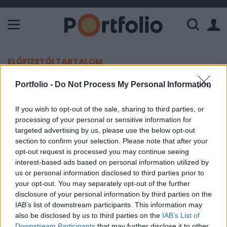
A Paksi Atomerőmű összteljesítménye 226 MW. A Duna vízállá
ELŐFIZETŐI TARTALOM
Erős földrengés rázta meg
Portfolio -
Do Not Process My Personal Information
Indonéziát
If you wish to opt-out of the sale, sharing to third parties, or
processing of your personal or sensitive information for
MTI
|
Portfolio
targeted advertising by us, please use the below opt-out
2023. január 18. 08:24
section to confirm your selection. Please note that after your
opt-out request is processed you may continue seeing
interest-based ads based on personal information utilized by
A Richter-skála szerinti 7,1-es erősségű
us or personal information disclosed to third parties prior to
földrengés rázta meg Indonéziát.
your opt-out. You may separately opt-out of the further
disclosure of your personal information by third parties on the
Az amerikai geológiai kutatóintézet szerint 6,1 erősségű
IAB’s list of downstream participants. This information may
földrengés rázta meg szerdán Indonézia Szulavézi
also be disclosed by us to third parties on the
IAB’s List of
szigetének északi és középső részét, valamint a Maluku-
Downstream Participants
that may further disclose it to other