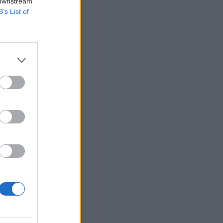
ews.
 downstream
B’s List of
íméért, azt
Párt jelöltjétől,
y „sokkal
ezvényeit...
izetéses