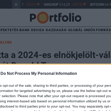
UR/HUF
363,17
-0,61%
USD/HUF
314,20
-0,87%
BITCOIN
64 9
EFEKTETÉS
BANK
DEVIZA
GAZDASÁG
GLOBÁL
UNIÓS FORRÁ
TALOM
tta a 2024-es elnökjelölt-vá
át Donald Trump
-
Do Not Process My Personal Information
to opt-out of the sale, sharing to third parties, or processing of your per
formation for targeted advertising by us, please use the below opt-out s
r selection. Please note that after your opt-out request is processed y
-es amerikai elnökjelölt-választási kampányát Donal
eing interest-based ads based on personal information utilized by us or
Trump első két állomása a jelenleg demokrata többség
disclosed to third parties prior to your opt-out. You may separately opt-