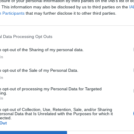
epublikánus fellegvár Dél-Karolina volt – Írja a Sky N
losure of your personal information by third parties on the IAB’s list of
. This information may also be disclosed by us to third parties on the
IA
ében jelentette be indulását a Republikánus Párt elnökjelölti c
Participants
that may further disclose it to other third parties.
20-as elnökválasztáson súlyos vereséget szenvedett a Demokrata 
emben tartott kampányrendezvényen a volt elnök elmondta, hog
l eltökéltebb mint valaha.” Bár az exelnök korábbi kampányrend
l Data Processing Opt Outs
o opt-out of the Sharing of my personal data.
ASÓNK!
In
a portfolio.hu hírarchívumához tartozik, melynek olvasása előf
o opt-out of the Sale of my Personal Data.
ötött.
In
övetkezőket tartalmazza:
to opt-out of processing my Personal Data for Targeted
 teljes cikkarchívum
ing.
 BÉT elmúlt 2 év napon belüli
In
o opt-out of Collection, Use, Retention, Sale, and/or Sharing
ersonal Data that Is Unrelated with the Purposes for which it
lected.
Előfizetés
Out