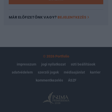
MÁR ELŐFIZETŐNK VAGY?
BEJELENTKEZÉS
© 2026 Portfolio
impresszum
jogi nyilatkozat
süti beállítások
adatvédelem
szerzői jogok
médiaajánlat
karrier
kommentkezelés
ÁSZF