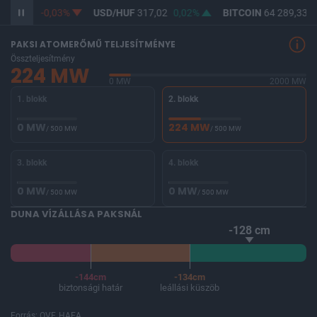
365,28
-0,03%
USD/HUF
317,02
0,02%
BITCOIN
64 289,33
-
PAKSI ATOMERŐMŰ TELJESÍTMÉNYE
Összteljesítmény
224 MW
0 MW
2000 MW
1. blokk
2. blokk
0 MW
224 MW
/ 500 MW
/ 500 MW
3. blokk
4. blokk
0 MW
0 MW
/ 500 MW
/ 500 MW
DUNA VÍZÁLLÁSA PAKSNÁL
-128 cm
-144cm
-134cm
biztonsági határ
leállási küszöb
Forrás: OVF, HAEA