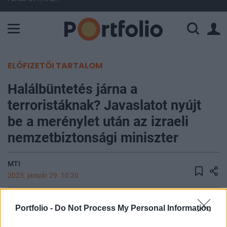
A Paksi Atomerőmű összteljesítménye 224 MW. A Duna vízállá
ELŐFIZETŐI TARTALOM
Halálbüntetés járna a
terroristáknak? Javaslatot nyújt
be a merénylet után az izraeli
nemzetbiztonsági miniszter
MTI
2023. január 29. 10:20
Egy merénylő péntek este tüzet nyitott egy, Kelet-
Portfolio -
Do Not Process My Personal Information
Jeruzsálem zsidók lakta negyedében lévő