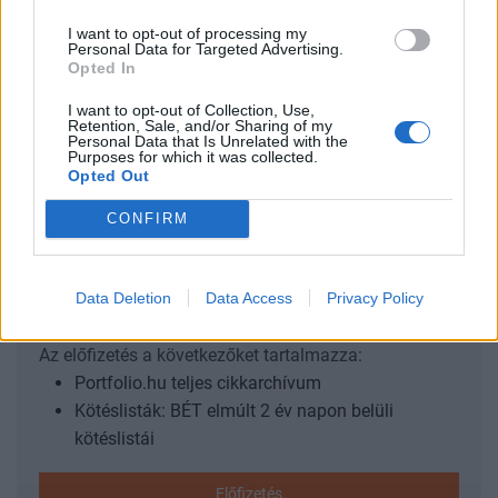
Jeruzsálem zsidók lakta negyedében lévő zsinagóga előtt,
I want to opt-out of processing my
a terrortámadásban hét ember meghalt, az elkövetőt a
Personal Data for Targeted Advertising.
rendőrök menekülés közben lelőtték. Az izraeli biztonsági
Opted In
kabinet előző este hozott határozata alapján hajnalban
I want to opt-out of Collection, Use,
fémajtó behegesztésével lezárták a péntek este
Retention, Sale, and/or Sharing of my
Personal Data that Is Unrelated with the
Jeruzsálemben hét embert meggyilkoló...
Purposes for which it was collected.
Opted Out
KEDVES OLVASÓNK!
CONFIRM
A keresett cikk a portfolio.hu hírarchívumához
tartozik, melynek olvasása előfizetéses
Data Deletion
Data Access
Privacy Policy
regisztrációhoz kötött.
Az előfizetés a következőket tartalmazza:
Portfolio.hu teljes cikkarchívum
Kötéslisták: BÉT elmúlt 2 év napon belüli
kötéslistái
Előfizetés