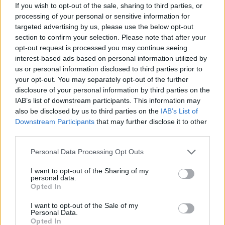
zsinagóga előtt, a terrortámadásban hét ember
If you wish to opt-out of the sale, sharing to third parties, or
meghalt, az elkövetőt a rendőrök menekülés
processing of your personal or sensitive information for
közben lelőtték. Az izraeli hatóságok lezárták a
targeted advertising by us, please use the below opt-out
section to confirm your selection. Please note that after your
jeruzsálemi zsinagógában elkövetett
opt-out request is processed you may continue seeing
terrormerénylet végrehajtójának otthonát, a
interest-based ads based on personal information utilized by
lakókat kiköltöztették - jelentette az izraeli
us or personal information disclosed to third parties prior to
katonai rádió vasárnap reggel. Ma az izraeli
your opt-out. You may separately opt-out of the further
disclosure of your personal information by third parties on the
biztonsági kabinet ülésén várhatóan megvitatják
IAB’s list of downstream participants. This information may
egy olyan törvényjavaslat beterjesztését is, amely
also be disclosed by us to third parties on the
IAB’s List of
megsemmisítené a terroristatámadást támogató
Downstream Participants
that may further disclose it to other
családtagok izraeli személyi számát, vagyis
third parties.
megvonná izraeli jogaikat. A szélsőjobboldali
Personal Data Processing Opt Outs
nemzetbiztonsági miniszter, Itamar Bengvír, aki
szintén tagja a biztonsági kabinetnek, hamarosan
I want to opt-out of the Sharing of my
personal data.
törvényjavaslatot nyújt be a terroristák
Opted In
halálbüntetésének érdekében.
I want to opt-out of the Sale of my
Personal Data.
Egy 21 éves merénylő péntek este nyitott tüzet egy, Kelet-
Opted In