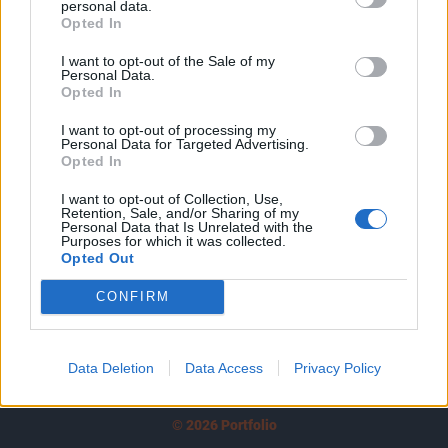
personal data.
tartozik, melynek olvasása előfizetéses
Opted In
regisztrációhoz kötött.
I want to opt-out of the Sale of my
Az előfizetés a következőket tartalmazza:
Personal Data.
Opted In
Portfolio.hu teljes cikkarchívum
Kötéslisták: BÉT elmúlt 2 év napon belüli
I want to opt-out of processing my
Personal Data for Targeted Advertising.
kötéslistái
Opted In
Előfizetés
I want to opt-out of Collection, Use,
Retention, Sale, and/or Sharing of my
Personal Data that Is Unrelated with the
Purposes for which it was collected.
Opted Out
MÁR ELŐFIZETŐNK VAGY?
BEJELENTKEZÉS
CONFIRM
Data Deletion
Data Access
Privacy Policy
© 2026 Portfolio