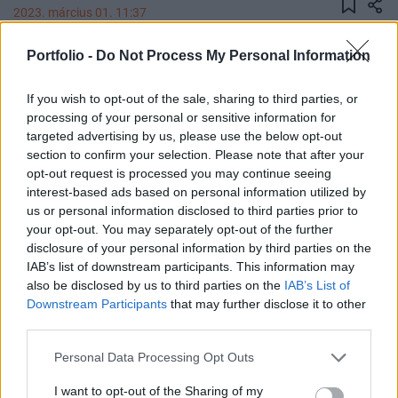
2023. március 01. 11:37
Portfolio -
Do Not Process My Personal Information
Az Amerikai Egyesült Államok jóváhagyta 600
Javelin páncéltörő rakétafegyver lehetséges
If you wish to opt-out of the sale, sharing to third parties, or
eladását az Egyesült Királyságnak - jelentette a
processing of your personal or sensitive information for
Sky News.
targeted advertising by us, please use the below opt-out
section to confirm your selection. Please note that after your
Az amerikai külügyminisztérium jóváhagyta Javelin
opt-out request is processed you may continue seeing
páncéltörő lehetséges eladását az Egyesült Királyságnak,
interest-based ads based on personal information utilized by
125 millió dollár (közel 45 milliárd forint) értékben - közölte
us or personal information disclosed to third parties prior to
your opt-out. You may separately opt-out of the further
a Pentagon. A külügyminisztérium által engedélyezett
disclosure of your personal information by third parties on the
lehetséges eladási csomag 600 Javelin technikai és
IAB’s list of downstream participants. This information may
logisztikai támogatását tartalmazná - számoltak be. A
also be disclosed by us to third parties on the
IAB’s List of
Pentagon védelmi biztonsági együttműködési...
Downstream Participants
that may further disclose it to other
third parties.
KEDVES OLVASÓNK!
Personal Data Processing Opt Outs
A keresett cikk a portfolio.hu hírarchívumához
I want to opt-out of the Sharing of my