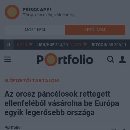
FRISSS APP!
Tény, elemzés, vélemény
MOST NEM
LETÖLTÖM
363,17
-0,61%
USD/HUF
314,20
-0,87%
BITCOIN
65 206,11
0
ELŐFIZETŐI TARTALOM
Az orosz páncélosok rettegett
ellenfeléből vásárolna be Európa
egyik legerősebb országa
Portfolio