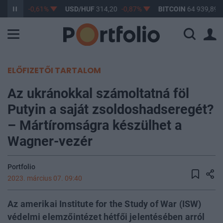
363,17
-0,61%
USD/HUF
314,20
-0,87%
BITCOIN
64 939,89
ELŐFIZETŐI TARTALOM
Az ukránokkal számoltatná föl
Putyin a saját zsoldoshadseregét?
– Mártíromságra készülhet a
Wagner-vezér
Portfolio
2023. március 07. 09:40
Az amerikai Institute for the Study of War (ISW)
védelmi elemzőintézet hétfői jelentésében arról