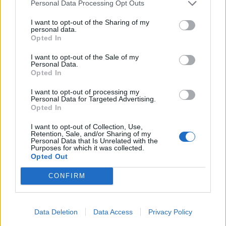
Personal Data Processing Opt Outs
I want to opt-out of the Sharing of my
KEDVES OLVASÓNK!
personal data.
Opted In
A keresett cikk a portfolio.hu hírarchívumához
tartozik, melynek olvasása előfizetéses
I want to opt-out of the Sale of my
Personal Data.
regisztrációhoz kötött.
Opted In
Az előfizetés a következőket tartalmazza:
I want to opt-out of processing my
Personal Data for Targeted Advertising.
Portfolio.hu teljes cikkarchívum
Opted In
Kötéslisták: BÉT elmúlt 2 év napon belüli
kötéslistái
I want to opt-out of Collection, Use,
Retention, Sale, and/or Sharing of my
Personal Data that Is Unrelated with the
Purposes for which it was collected.
Előfizetés
Opted Out
CONFIRM
MÁR ELŐFIZETŐNK VAGY?
BEJELENTKEZÉS
Data Deletion
Data Access
Privacy Policy