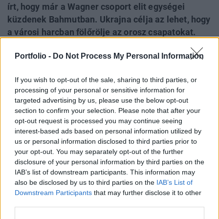
írt, hogy már a Wagner csoport elit egységei
küzdenek Bahmutban. Ukrajna célja az lehet, hogy
a városi harcban fölőrölje az orosz csapatokat.
Ugyanakkor az, hogy a Wagner súlyos
Portfolio -
Do Not Process My Personal Information
veszteségeket szenvedjen, nemcsak Ukrajna és a
Nyugat érdeke lehet, hanem az orosz védelmi
If you wish to opt-out of the sale, sharing to third parties, or
minisztériumé, sőt Vlagyimir Putyiné is, Jevgenyij
processing of your personal or sensitive information for
Prigozsin Wagner-vezér hatalma és hírneve
targeted advertising by us, please use the below opt-out
ugyanis nagyon megnőtt az utóbbi időben, amit
section to confirm your selection. Please note that after your
már a Kreml is veszélyesnek érzékelhet.
opt-out request is processed you may continue seeing
interest-based ads based on personal information utilized by
us or personal information disclosed to third parties prior to
Az ISW úgy értékeli, hogy Ukrajna egyelőre nem tervez
your opt-out. You may separately opt-out of the further
gyors kivonulást Bahmutból, és ezt az ukrán vezetés
disclosure of your personal information by third parties on the
kijelentései is alátámasztják. Volodimir Zelenszkij ukrán
IAB’s list of downstream participants. This information may
elnök hétfőn bejelentette, erősítést rendelt el Bahmutba,
also be disclosed by us to third parties on the
IAB’s List of
Mihajlo Podoljak elnöki tanácsadó szerint pedig Bahmut
Downstream Participants
that may further disclose it to other
védelme elérte céljait, és „nagy stratégiai siker”. Bahmut
third parties.
városa sem stratégiailag, sem...