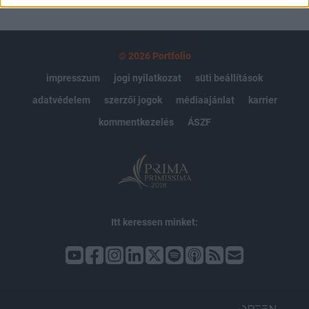
© 2026 Portfolio
impresszum
jogi nyilatkozat
süti beállítások
adatvédelem
szerzői jogok
médiaajánlat
karrier
kommentkezelés
ÁSZF
Itt keressen minket: