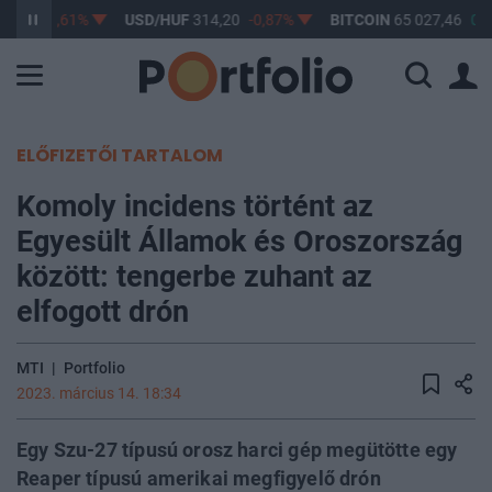
3,17
-0,61%
USD/HUF
314,20
-0,87%
BITCOIN
65 027,46
0,2
ELŐFIZETŐI TARTALOM
Komoly incidens történt az
Egyesült Államok és Oroszország
között: tengerbe zuhant az
elfogott drón
MTI
|
Portfolio
2023. március 14. 18:34
Egy Szu-27 típusú orosz harci gép megütötte egy
Reaper típusú amerikai megfigyelő drón