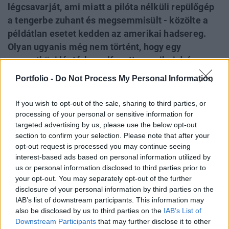
légcsavarját, ami miatt a pilóta nélküli repülőgép
a tengerbe zuhant és megsemmisült - közölte a
példátlan esetet kedden az amerikai hadsereg.
Olyan ugyanis még nem történt, hogy egy
nemzetközi légtérben elfogott amerikai drón a
tengerbe is zuhanjon, most ráadásul egy 56 millió
Portfolio -
Do Not Process My Personal Information
dollár értékű drónról van szó. Frissítés! Az orosz
külügyminisztérium később azt állította, hogy nem
If you wish to opt-out of the sale, sharing to third parties, or
érintkezett az orosz vadászgép az amerikai
processing of your personal or sensitive information for
targeted advertising by us, please use the below opt-out
drónnal, és nem így az okozta annak lezuhanását
section to confirm your selection. Please note that after your
és egy külön közleményt is kiadtak. Az incidens
opt-out request is processed you may continue seeing
miatt az Egyesült Államok még mára bekérette a
interest-based ads based on personal information utilized by
Washingtonba akkreditált orosz nagykövetet.
us or personal information disclosed to third parties prior to
your opt-out. You may separately opt-out of the further
James Hecker, az amerikai légierő térségbeli műveletekért
disclosure of your personal information by third parties on the
IAB’s list of downstream participants. This information may
felelős tábornoka azt tudatta közleményében, hogy MQ-9-
also be disclosed by us to third parties on the
IAB’s List of
esünk rutinműveletet végzett nemzetközi légtérben, amikor
Downstream Participants
that may further disclose it to other
egy orosz repülőgép elfogta és eltalálta, ami miatt a drón