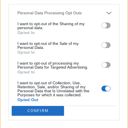
third parties.
lezuhant és odaveszett. A tábárnok hozzátette: a felelőtlen
eljárás kis híján mindkét légi jármű vesztét okozta. John
Personal Data Processing Opt Outs
Kirby, a Fehér...
I want to opt-out of the Sharing of my
personal data.
Opted In
KEDVES OLVASÓNK!
I want to opt-out of the Sale of my
A keresett cikk a portfolio.hu hírarchívumához
Personal Data.
Opted In
tartozik, melynek olvasása előfizetéses
regisztrációhoz kötött.
I want to opt-out of processing my
Personal Data for Targeted Advertising.
Opted In
Az előfizetés a következőket tartalmazza:
Portfolio.hu teljes cikkarchívum
I want to opt-out of Collection, Use,
Kötéslisták: BÉT elmúlt 2 év napon belüli
Retention, Sale, and/or Sharing of my
Personal Data that Is Unrelated with the
kötéslistái
Purposes for which it was collected.
Opted Out
Előfizetés
CONFIRM