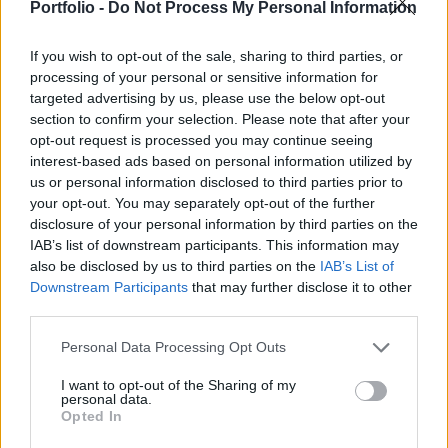
aggályait is, veszélyes útra tért - jelentette ki a
Portfolio -
Do Not Process My Personal Information
kínai külügyminisztérium szóvivője kedden.
If you wish to opt-out of the sale, sharing to third parties, or
Vang Ven-pin szóvivő ezt szokásos sajtótájékoztatóján
processing of your personal or sensitive information for
targeted advertising by us, please use the below opt-out
közölte arra a kérdésre válaszolva, hogy Peking miként
section to confirm your selection. Please note that after your
értékeli az Egyesült Államok, Nagy-Britannia és Ausztrália
opt-out request is processed you may continue seeing
tervét arra vonatkozóan, hogy Ausztráliát a legkorszerűbb,
interest-based ads based on personal information utilized by
atommeghajtású támadó tengeralattjárókkal kívánják
us or personal information disclosed to third parties prior to
ellátni. A szóvivő Hszi Csin-ping államelnök és Joe Biden
your opt-out. You may separately opt-out of the further
amerikai elnök esetleges...
disclosure of your personal information by third parties on the
IAB’s list of downstream participants. This information may
also be disclosed by us to third parties on the
IAB’s List of
KEDVES OLVASÓNK!
Downstream Participants
that may further disclose it to other
third parties.
A keresett cikk a portfolio.hu hírarchívumához
tartozik, melynek olvasása előfizetéses
Personal Data Processing Opt Outs
regisztrációhoz kötött.
I want to opt-out of the Sharing of my
personal data.
Az előfizetés a következőket tartalmazza:
Opted In
Portfolio.hu teljes cikkarchívum