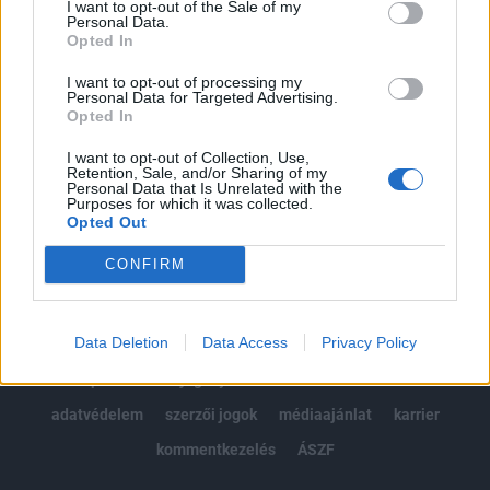
I want to opt-out of the Sale of my
Kötéslisták: BÉT elmúlt 2 év napon belüli
Personal Data.
kötéslistái
Opted In
I want to opt-out of processing my
Előfizetés
Personal Data for Targeted Advertising.
Opted In
I want to opt-out of Collection, Use,
MÁR ELŐFIZETŐNK VAGY?
BEJELENTKEZÉS
Retention, Sale, and/or Sharing of my
Personal Data that Is Unrelated with the
Purposes for which it was collected.
Opted Out
CONFIRM
Data Deletion
Data Access
Privacy Policy
© 2026 Portfolio
impresszum
jogi nyilatkozat
süti beállítások
adatvédelem
szerzői jogok
médiaajánlat
karrier
kommentkezelés
ÁSZF