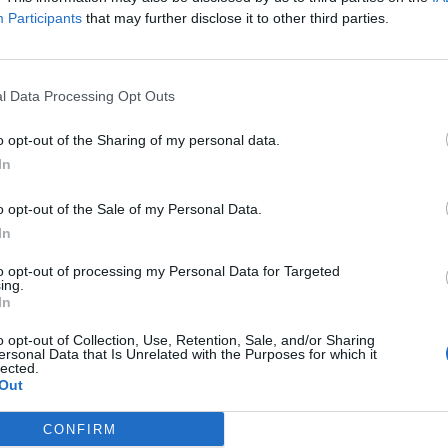
múlt három hónapban rendkívüli veszteségeket szenvedtek a töb
Participants
that may further disclose it to other third parties.
yos veszteségek egyik oka az, hogy Ukrajna sikeresen alkalmaz
szereket (RAAM). A RAAM egy speciális tüzérségi lövedék, amely
l Data Processing Opt Outs
ASÓNK!
o opt-out of the Sharing of my personal data.
a portfolio.hu hírarchívumához tartozik, melynek olvasása előf
In
ötött.
o opt-out of the Sale of my Personal Data.
övetkezőket tartalmazza:
In
 teljes cikkarchívum
to opt-out of processing my Personal Data for Targeted
 BÉT elmúlt 2 év napon belüli
ing.
In
o opt-out of Collection, Use, Retention, Sale, and/or Sharing
Előfizetés
ersonal Data that Is Unrelated with the Purposes for which it
lected.
Out
NK VAGY?
BEJELENTKEZÉS
CONFIRM