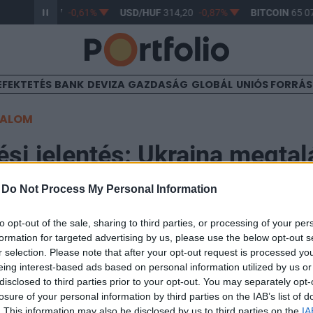
R/HUF
363,17
-0,61%
USD/HUF
314,20
-0,87%
BITCOIN
65 07
EFEKTETÉS
BANK
DEVIZA
GAZDASÁG
GLOBÁL
UNIÓS FORRÁ
TALOM
ési jelentés: Ukrajna megtal
madások ellenszerét
-
Do Not Process My Personal Information
to opt-out of the sale, sharing to third parties, or processing of your per
formation for targeted advertising by us, please use the below opt-out s
11
r selection. Please note that after your opt-out request is processed y
eing interest-based ads based on personal information utilized by us or
nisztérium csütörtökön is közzétette hírszerzési jelen
disclosed to third parties prior to your opt-out. You may separately opt-
losure of your personal information by third parties on the IAB’s list of
az elmúlt héten lelassultak az orosz támadási kísérletek a Donye
. This information may also be disclosed by us to third parties on the
IA