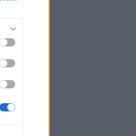
bszöri
za a távoli
 a kilövő...
izetéses