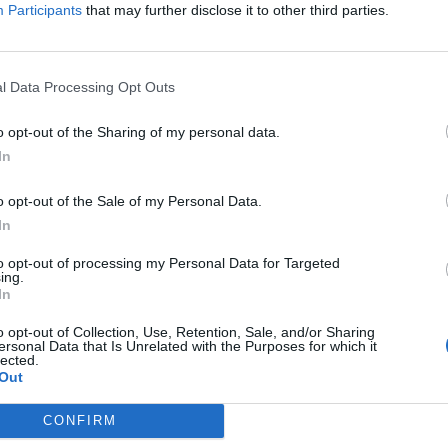
Participants
that may further disclose it to other third parties.
: Kína 10 pontos béketervezetet készített, melyet Ukrajnával is l
l valószínű, hogy szó lesz Kína és Oroszország gazdasági...
l Data Processing Opt Outs
ASÓNK!
o opt-out of the Sharing of my personal data.
a portfolio.hu hírarchívumához tartozik, melynek olvasása előf
In
ötött.
o opt-out of the Sale of my Personal Data.
övetkezőket tartalmazza:
In
 teljes cikkarchívum
 BÉT elmúlt 2 év napon belüli
to opt-out of processing my Personal Data for Targeted
ing.
In
o opt-out of Collection, Use, Retention, Sale, and/or Sharing
Előfizetés
ersonal Data that Is Unrelated with the Purposes for which it
lected.
Out
NK VAGY?
BEJELENTKEZÉS
CONFIRM