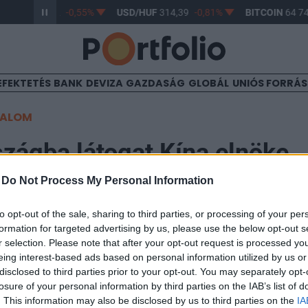
R/HUF
363,42
-0,55%
USD/HUF
314,39
-0,81%
BITCOIN
64 74
EFEKTETÉS
BANK
DEVIZA
GAZDASÁG
GLOBÁL
UNIÓS FORRÁ
TALOM
zágba látogat Kína elnöke
-
Do Not Process My Personal Information
23
to opt-out of the sale, sharing to third parties, or processing of your per
formation for targeted advertising by us, please use the below opt-out s
szországba látogat Hszi Csin-ping, Kína elnöke – közöl
r selection. Please note that after your opt-out request is processed y
eing interest-based ads based on personal information utilized by us or
sztérium.
disclosed to third parties prior to your opt-out. You may separately opt-
losure of your personal information by third parties on the IAB’s list of
n március 20 és 22 közt tartózkodik majd Oroszországban, ez id
. This information may also be disclosed by us to third parties on the
IA
osz elnökkel és más orosz vezetőkkel fog egyeztetni. A fő téma