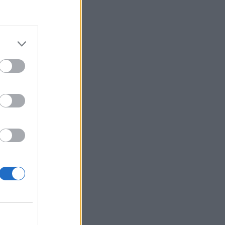
etárgyaltak a
izetéses