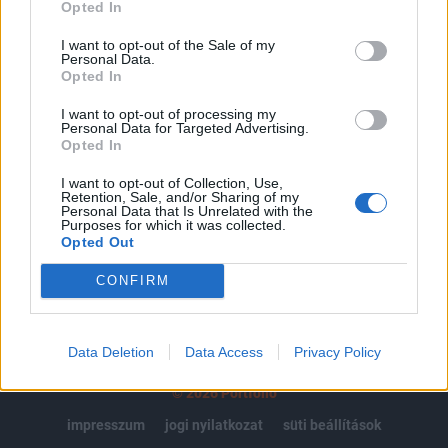
regisztrációhoz kötött.
Opted In
Az előfizetés a következőket tartalmazza:
I want to opt-out of the Sale of my
Personal Data.
Portfolio.hu teljes cikkarchívum
Opted In
Kötéslisták: BÉT elmúlt 2 év napon belüli
kötéslistái
I want to opt-out of processing my
Personal Data for Targeted Advertising.
Opted In
Előfizetés
I want to opt-out of Collection, Use,
Retention, Sale, and/or Sharing of my
Personal Data that Is Unrelated with the
Purposes for which it was collected.
MÁR ELŐFIZETŐNK VAGY?
BEJELENTKEZÉS
Opted Out
CONFIRM
Data Deletion
Data Access
Privacy Policy
© 2026 Portfolio
impresszum
jogi nyilatkozat
süti beállítások