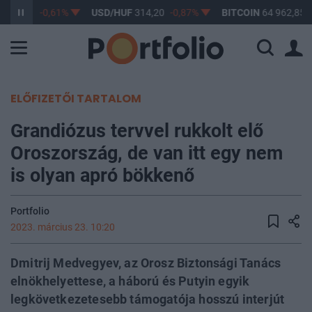
363,17
-0,61%
USD/HUF
314,20
-0,87%
BITCOIN
64 962,85
ELŐFIZETŐI TARTALOM
Grandiózus tervvel rukkolt elő
Oroszország, de van itt egy nem
is olyan apró bökkenő
Portfolio
2023. március 23. 10:20
Dmitrij Medvegyev, az Orosz Biztonsági Tanács
elnökhelyettese, a háború és Putyin egyik
legkövetkezetesebb támogatója hosszú interjút