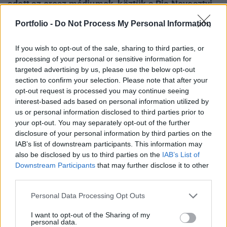
adott az orosz médiumok, köztük a Ria Novosztyi
számára. A volt orosz elnök az interjú során szót
Portfolio -
Do Not Process My Personal Information
ejtett a jelenlegi orosz-ukrán háború állásáról,
várható eredményeiről és az egész világot
If you wish to opt-out of the sale, sharing to third parties, or
leköröző orosz technológiai fölényről.
processing of your personal or sensitive information for
targeted advertising by us, please use the below opt-out
Dmitrij Medvegyev az interjú során a korábbi katonai
section to confirm your selection. Please note that after your
céloknál grandiózusabb tervet jelentett be Ukrajnával
opt-out request is processed you may continue seeing
interest-based ads based on personal information utilized by
kapcsolatosan. A volt elnök elsőként arról beszélt, Kijev
us or personal information disclosed to third parties prior to
nem titkolt célja, hogy a NATO-csatlakozását követően
your opt-out. You may separately opt-out of the further
támadást indítson Oroszország ellen, a Krím
disclosure of your personal information by third parties on the
visszaszerzése érdekében, ráadásul a NATO védőernyője
IAB’s list of downstream participants. This information may
alatt még atomfegyvereket is gyártanának. Medvegyev...
also be disclosed by us to third parties on the
IAB’s List of
Downstream Participants
that may further disclose it to other
third parties.
KEDVES OLVASÓNK!
Personal Data Processing Opt Outs
A keresett cikk a portfolio.hu hírarchívumához
I want to opt-out of the Sharing of my
tartozik, melynek olvasása előfizetéses
personal data.