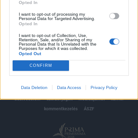
Opted In
Előfizetés
I want to opt-out of processing my
Personal Data for Targeted Advertising.
Opted In
MÁR ELŐFIZETŐNK VAGY?
BEJELENTKEZÉS
I want to opt-out of Collection, Use,
Retention, Sale, and/or Sharing of my
Personal Data that Is Unrelated with the
Purposes for which it was collected.
Opted Out
CONFIRM
© 2026 Portfolio
Data Deletion
Data Access
Privacy Policy
impresszum
jogi nyilatkozat
süti beállítások
adatvédelem
szerzői jogok
médiaajánlat
karrier
kommentkezelés
ÁSZF