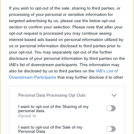
A Japán-tenger vizein a Csendes-óceáni Flotta
If you wish to opt-out of the sale, sharing to third parties, or
rakétahordozói Moszkit cirkálórakétákat lőttek ki egy
processing of your personal or sensitive information for
ellenséges tengeri álcélpontra. A mintegy 100 kilométeres
targeted advertising by us, please use the below opt-out
section to confirm your selection. Please note that after your
távolságra lévő célpontot a két Moszkit rakéta sikeresen
opt-out request is processed you may continue seeing
eltalálta – írta Telegram-oldalán a minisztérium. A P–270
interest-based ads based on personal information utilized by
Moszkit (NATO-kódja: SS–N–22 Sunburn) szovjet eredetű,
us or personal information disclosed to third parties prior to
közepes hatótávolságú szuperszonikus...
your opt-out. You may separately opt-out of the further
disclosure of your personal information by third parties on the
IAB’s list of downstream participants. This information may
KEDVES OLVASÓNK!
also be disclosed by us to third parties on the
IAB’s List of
Downstream Participants
that may further disclose it to other
A keresett cikk a portfolio.hu hírarchívumához
third parties.
tartozik, melynek olvasása előfizetéses
regisztrációhoz kötött.
Personal Data Processing Opt Outs
Az előfizetés a következőket tartalmazza:
I want to opt-out of the Sharing of my
personal data.
Portfolio.hu teljes cikkarchívum
Opted In
Kötéslisták: BÉT elmúlt 2 év napon belüli
I want to opt-out of the Sale of my
kötéslistái
Personal Data.