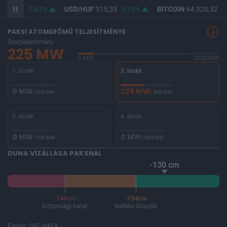
364,00
0,63%
USD/HUF
315,35
0,73%
BITCOIN
64 320,32
-0
PAKSI ATOMERŐMŰ TELJESÍTMÉNYE
Összteljesítmény
225 MW
0 MW
2000 MW
1. blokk
2. blokk
0 MW
225 MW
/ 500 MW
/ 500 MW
3. blokk
4. blokk
0 MW
0 MW
/ 500 MW
/ 500 MW
DUNA VÍZÁLLÁSA PAKSNÁL
-130 cm
-144cm
-134cm
biztonsági határ
leállási küszöb
Forrás: OVF, HAEA