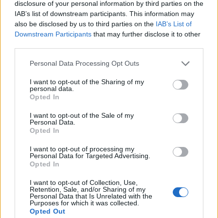
disclosure of your personal information by third parties on the
volt példa: külföldről behatoló, ellenséges katonák
IAB’s list of downstream participants. This information may
orosz harcjárművet foglaltak el.
also be disclosed by us to third parties on the
IAB’s List of
Downstream Participants
that may further disclose it to other
A Ukraine Weapons Tracker tett közzé egy videót, melyen
third parties.
jól látható, hogy az Oroszország területére tegnap behatoló
Personal Data Processing Opt Outs
Szabad Oroszország Légió harcosai hadizsákmánnyá
tesznek egy BTR-82A típusú páncélozott harcjárművet,
I want to opt-out of the Sharing of my
personal data.
melyet közvetlenül a behatolás után, a határátkelő
Opted In
garázsában találtak. A járművet be is tudták indítani és
valószínűleg fel tudták használni...
I want to opt-out of the Sale of my
Personal Data.
Opted In
KEDVES OLVASÓNK!
I want to opt-out of processing my
Personal Data for Targeted Advertising.
A keresett cikk a portfolio.hu hírarchívumához
Opted In
tartozik, melynek olvasása előfizetéses
I want to opt-out of Collection, Use,
regisztrációhoz kötött.
Retention, Sale, and/or Sharing of my
Personal Data that Is Unrelated with the
Purposes for which it was collected.
Az előfizetés a következőket tartalmazza:
Opted Out