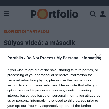
A Paksi Atomerőmű összteljesítménye 225 MW. A Duna vízállá
ELŐFIZETŐI TARTALOM
Súlyos videó: a második
világháború óta nem történt ilyen
Oroszországgal
Portfolio -
Do Not Process My Personal Information
If you wish to opt-out of the sale, sharing to third parties, or
Portfolio
processing of your personal or sensitive information for
2023. május 23. 06:42
targeted advertising by us, please use the below opt-out
section to confirm your selection. Please note that after your
Hadizsákmánnyá tettek a Belgorod területére
opt-out request is processed you may continue seeing
behatoló szabotőrök / partizánok egy BTR-82A
interest-based ads based on personal information utilized by
us or personal information disclosed to third parties prior to
típusú katonai járművet, ezzel olyan tettet vittek
your opt-out. You may separately opt-out of the further
véghez, melyre a második világháború óta nem