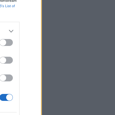
ters.
 downstream
B’s List of
 Szergej Sojgu
pok óta ostoroz
port június 5-ével
izetéses