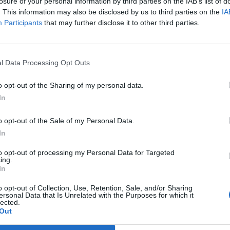
 haderő nagy részét irányító „bohócoktól” – írja a Reu
losure of your personal information by third parties on the IAB’s list of
. This information may also be disclosed by us to third parties on the
IA
nius 1-jén egy edzőtáborban ünneplő Prigozsin ezzel elsősorban
Participants
that may further disclose it to other third parties.
és Valerij Geraszimov vezérkari főnökre utalhatott, akiket hóna
tenciájukért. A zsoldosvezér egyben megerősítette, a Wagner cso
immár orosz kézen lévő Bahmut városát, átadva azt...
l Data Processing Opt Outs
o opt-out of the Sharing of my personal data.
ASÓNK!
In
a portfolio.hu hírarchívumához tartozik, melynek olvasása előf
o opt-out of the Sale of my Personal Data.
ötött.
In
övetkezőket tartalmazza:
to opt-out of processing my Personal Data for Targeted
 teljes cikkarchívum
ing.
 BÉT elmúlt 2 év napon belüli
In
o opt-out of Collection, Use, Retention, Sale, and/or Sharing
ersonal Data that Is Unrelated with the Purposes for which it
lected.
Előfizetés
Out