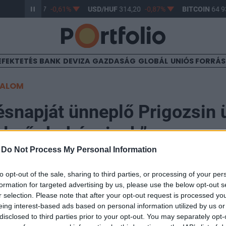
R/HUF
363,17
-0,61%
USD/HUF
314,20
-0,87%
BITCOIN
64 93
EFEKTETÉS
BANK
DEVIZA
GAZDASÁG
GLOBÁL
UNIÓS FORRÁ
TALOM
ésnapját ünneplő Prigozsin 
derő „bohócainak”
-
Do Not Process My Personal Information
to opt-out of the sale, sharing to third parties, or processing of your per
formation for targeted advertising by us, please use the below opt-out s
r selection. Please note that after your opt-out request is processed y
pját ünneplő Jevgenyij Prigozsin, a Wagner zsoldosha
eing interest-based ads based on personal information utilized by us or
vereseivel hajlandó egy elkülönült fronton küzdeni Ukr
disclosed to third parties prior to your opt-out. You may separately opt-