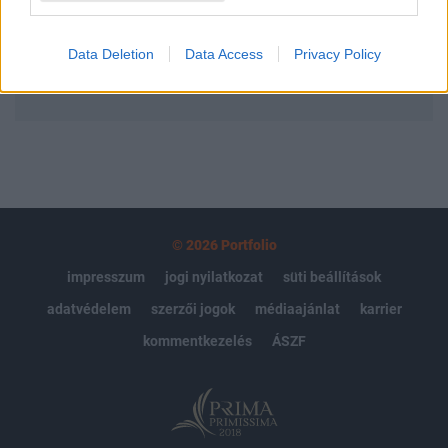
Előfizetés
Data Deletion
Data Access
Privacy Policy
MÁR ELŐFIZETŐNK VAGY?
BEJELENTKEZÉS
© 2026 Portfolio
impresszum
jogi nyilatkozat
süti beállítások
adatvédelem
szerzői jogok
médiaajánlat
karrier
kommentkezelés
ÁSZF