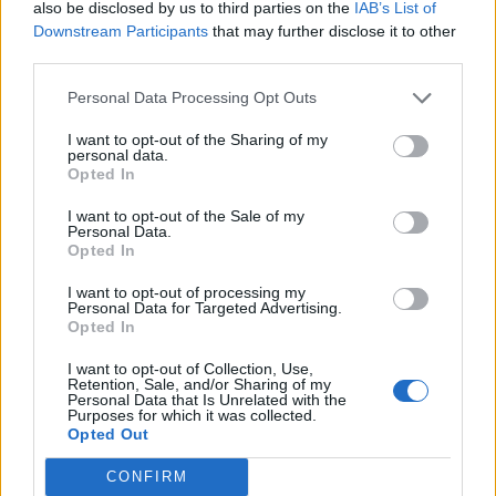
Az előkészítő munka megkezdésével párhuzamosan az
also be disclosed by us to third parties on the
IAB’s List of
Downstream Participants
that may further disclose it to other
ENSZ azt szeretné, ha tárgyalásokat folytatnának a fekete-
third parties.
tengeri gabonamegállapodás kiterjesztéséről, hogy az több
ukrán kikötőre és más szállítmányokra is kiterjedjen -
Personal Data Processing Opt Outs
mondta a Reutersnek névtelenséget kérő forrás. Az oroszok
I want to opt-out of the Sharing of my
számára leginkább kritikus ammónia kapcsán azt
personal data.
mondták az ukrán hatóságok, hogy...
Opted In
I want to opt-out of the Sale of my
Personal Data.
KEDVES OLVASÓNK!
Opted In
A keresett cikk a portfolio.hu hírarchívumához
I want to opt-out of processing my
tartozik, melynek olvasása előfizetéses
Personal Data for Targeted Advertising.
Opted In
regisztrációhoz kötött.
I want to opt-out of Collection, Use,
Az előfizetés a következőket tartalmazza:
Retention, Sale, and/or Sharing of my
Personal Data that Is Unrelated with the
Portfolio.hu teljes cikkarchívum
Purposes for which it was collected.
Kötéslisták: BÉT elmúlt 2 év napon belüli
Opted Out
kötéslistái
CONFIRM