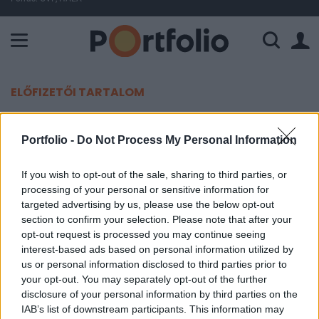
A Paksi Atomerőmű összteljesítménye 226 MW. A Duna vízállá
ELŐFIZETŐI TARTALOM
Új életet lehelne a kritikus
Portfolio -
Do Not Process My Personal Information
megállapodásba az ENSZ
If you wish to opt-out of the sale, sharing to third parties, or
Portfolio
processing of your personal or sensitive information for
2023. június 01. 15:25
targeted advertising by us, please use the below opt-out
section to confirm your selection. Please note that after your
opt-out request is processed you may continue seeing
Az ENSZ azt javasolta Kijevnek, Moszkvának és
interest-based ads based on personal information utilized by
Ankarának, hogy kezdjék meg az előkészítő
us or personal information disclosed to third parties prior to
munkálatokat az orosz ammónia Ukrajnán
your opt-out. You may separately opt-out of the further
keresztül történő átszállítására - írja a Reuters.
disclosure of your personal information by third parties on the
IAB’s list of downstream participants. This information may