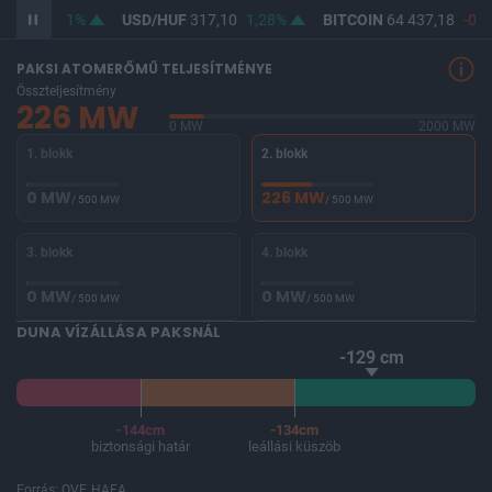
F
365,35
1%
USD/HUF
317,10
1,28%
BITCOIN
64 437,18
-0,2
PAKSI ATOMERŐMŰ TELJESÍTMÉNYE
Összteljesítmény
226 MW
0 MW
2000 MW
1. blokk
2. blokk
0 MW
226 MW
/ 500 MW
/ 500 MW
3. blokk
4. blokk
0 MW
0 MW
/ 500 MW
/ 500 MW
DUNA VÍZÁLLÁSA PAKSNÁL
-129 cm
-144cm
-134cm
biztonsági határ
leállási küszöb
Forrás: OVF, HAEA