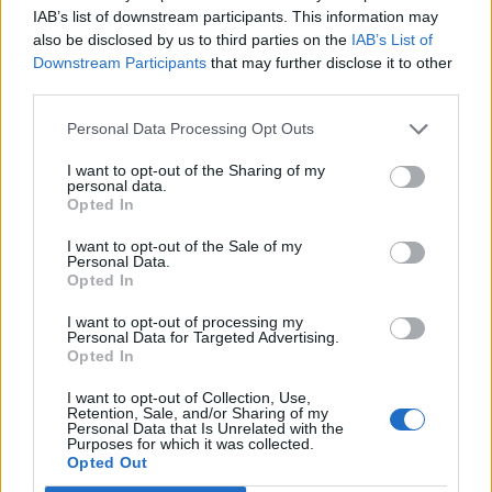
IAB’s list of downstream participants. This information may
Telegram-csatornáján.
also be disclosed by us to third parties on the
IAB’s List of
Downstream Participants
that may further disclose it to other
Gladkov arra reagált, hogy az Orosz Önkéntes Hadtest
third parties.
elnevezésű, az ukrán oldalon harcoló fegyveres csoport
találkozót ajánlott fel neki a településen, valamint foglyok
Personal Data Processing Opt Outs
átadását. Sajtóértesülések szerint két orosz katona esett a
I want to opt-out of the Sharing of my
fogságukba. "Láttam az aljasok, gazemberek, gyilkosok és
personal data.
fasiszták felhívását, akik állítólag találkozót akarnak
Opted In
velem, felajánlva, hogy beszélnek...
I want to opt-out of the Sale of my
Personal Data.
Opted In
KEDVES OLVASÓNK!
I want to opt-out of processing my
Personal Data for Targeted Advertising.
A keresett cikk a portfolio.hu hírarchívumához
Opted In
tartozik, melynek olvasása előfizetéses
regisztrációhoz kötött.
I want to opt-out of Collection, Use,
Retention, Sale, and/or Sharing of my
Personal Data that Is Unrelated with the
Az előfizetés a következőket tartalmazza:
Purposes for which it was collected.
Opted Out
Portfolio.hu teljes cikkarchívum
Kötéslisták: BÉT elmúlt 2 év napon belüli