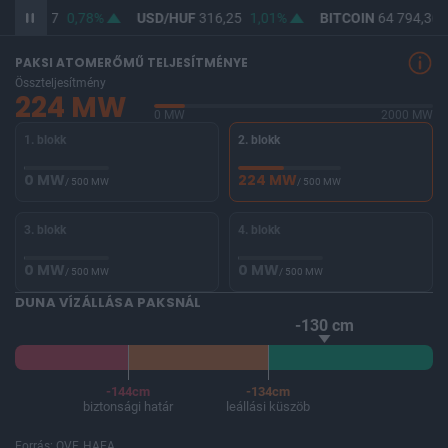
UF
364,57
0,78%
USD/HUF
316,25
1,01%
BITCOIN
64 794,36
PAKSI ATOMERŐMŰ TELJESÍTMÉNYE
Összteljesítmény
224 MW
0 MW
2000 MW
1. blokk
2. blokk
0 MW
224 MW
/ 500 MW
/ 500 MW
3. blokk
4. blokk
0 MW
0 MW
/ 500 MW
/ 500 MW
DUNA VÍZÁLLÁSA PAKSNÁL
-130 cm
-144cm
-134cm
biztonsági határ
leállási küszöb
Forrás: OVF, HAEA