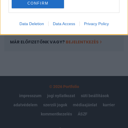
CONFIRM
kötéslistái
Előfizetés
Data Deletion
Data Access
Privacy Policy
MÁR ELŐFIZETŐNK VAGY?
BEJELENTKEZÉS
© 2026 Portfolio
impresszum
jogi nyilatkozat
süti beállítások
adatvédelem
szerzői jogok
médiaajánlat
karrier
kommentkezelés
ÁSZF