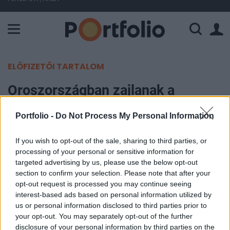
A Paksi Atomerőmű összteljesítménye 224 MW. A Duna vízállá
ELŐFIZETŐI TARTALOM
Oroszországban zajlanak a
harcok, ukrán diverzánsok
Portfolio -
Do Not Process My Personal Information
hatoltak be
If you wish to opt-out of the sale, sharing to third parties, or
MTI
processing of your personal or sensitive information for
2023. június 04. 17:55
targeted advertising by us, please use the below opt-out
section to confirm your selection. Please note that after your
opt-out request is processed you may continue seeing
Ukrán diverzánsok hatoltak be Novaja
interest-based ads based on personal information utilized by
Tavolzsankában, ahol az orosz erők harcban
us or personal information disclosed to third parties prior to
állnak velük - közölte Vjacseszlav Gladkov, a régió
your opt-out. You may separately opt-out of the further
disclosure of your personal information by third parties on the
kormányzója videóüzenetben vasárnap a