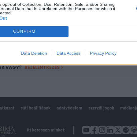
o opt-out of Collection, Use, Retention, Sale, and/or Sharing
övetkezőket tartalmazza:
ersonal Data that Is Unrelated with the Purposes for which it
lected.
 teljes cikkarchívum
Out
 BÉT elmúlt 2 év napon belüli
CONFIRM
Előfizetés
Data Deletion
Data Access
Privacy Policy
NK VAGY?
BEJELENTKEZÉS
latkozat
süti beállítások
adatvédelem
szerzői jogok
médiaaj
Itt keressen minket: