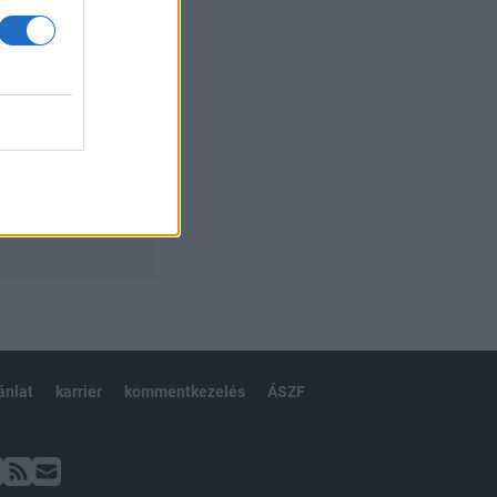
ánlat
karrier
kommentkezelés
ÁSZF