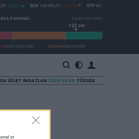
85
0,86%
BUX
148 085,97
-0,67%
OTP
46 750
-1,06%
MO
LÁSA PAKSNÁL
Forrás: OVF, HAEA
-132 cm
4cm
biztonsági határ
-134cm
leállási küszöb
 a leállási küszöb -134 cm.
SOK
ÜZLET
INGATLAN
ZÖLD VILÁG
TŐZSDE
sonal or