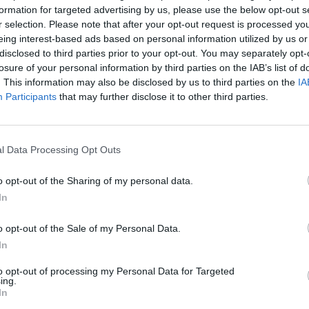
formation for targeted advertising by us, please use the below opt-out s
r selection. Please note that after your opt-out request is processed y
eing interest-based ads based on personal information utilized by us or
disclosed to third parties prior to your opt-out. You may separately opt-
a fűzné Indiával a hadiipari együttműködést - közölte 
losure of your personal information by third parties on the IAB’s list of
niszter újdelhi látogatása során kedden. India egyelő
. This information may also be disclosed by us to third parties on the
IA
ást az ukrajnai háborúról, az ország az oroszoktól sze
Participants
that may further disclose it to other third parties.
jelentős részét, de Újdelhi igyekszik minél inkább csö
l Data Processing Opt Outs
iai partner Európa és ezen belül Németország számára, és a jövő
ta Pistorius, miután találkozott Rádzs Nath Szingh indiai védelm
o opt-out of the Sharing of my personal data.
ozzátette: a Japánnal és az Ausztráliával való kapcsolatok szo
In
-német együttműködésre. Pistorius szerint ha Németország...
o opt-out of the Sale of my Personal Data.
In
ASÓNK!
to opt-out of processing my Personal Data for Targeted
ing.
a portfolio.hu hírarchívumához tartozik, melynek olvasása előf
In
ötött.