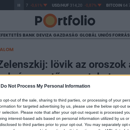
UR/HUF
363,17
-0,61%
USD/HUF
314,20
-0,87%
BITCOIN
64 7
EFEKTETÉS
BANK
DEVIZA
GAZDASÁG
GLOBÁL
UNIÓS FORRÁ
TALOM
Zelenszkij: lövik az oroszok 
 ukrán mentőcsapatokat
-
Do Not Process My Personal Information
to opt-out of the sale, sharing to third parties, or processing of your per
formation for targeted advertising by us, please use the below opt-out s
r selection. Please note that after your opt-out request is processed y
teli exkluzív interjút adott Volodomir Zelenszkij ukrá
eing interest-based ads based on personal information utilized by us or
n a német Axel Springer kiadónak, amelynek egyik leá
disclosed to third parties prior to your opt-out. You may separately opt-