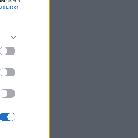
 downstream
B’s List of
sz csapatok lőnek
rnák kimenteni. Úgy
asztott házak
izetéses