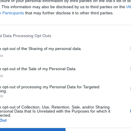
losure of your personal information by third parties on the IAB’s list of
. This information may also be disclosed by us to third parties on the
IA
ött azért kelt ki magából, mert Herszonban és környékén az oro
Participants
that may further disclose it to other third parties.
tőcsapatokra, akik a vízben/épületekben rekedt embereket aka
a segítőink megpróbálják megmenteni őket, rájuk lőnek. Az elár
 látják, hogy fuldoklók úsznak el mellettük. Ezt...
l Data Processing Opt Outs
o opt-out of the Sharing of my personal data.
ASÓNK!
In
a portfolio.hu hírarchívumához tartozik, melynek olvasása előf
o opt-out of the Sale of my Personal Data.
ötött.
In
övetkezőket tartalmazza:
to opt-out of processing my Personal Data for Targeted
 teljes cikkarchívum
ing.
 BÉT elmúlt 2 év napon belüli
In
o opt-out of Collection, Use, Retention, Sale, and/or Sharing
ersonal Data that Is Unrelated with the Purposes for which it
lected.
Előfizetés
Out