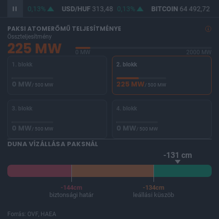
362,20
0,13%
USD/HUF
313,48
0,13%
BITCOIN
64 492,72
-0
PAKSI ATOMERŐMŰ TELJESÍTMÉNYE
Összteljesítmény
225 MW
0 MW
2000 MW
1. blokk
2. blokk
0 MW
225 MW
/ 500 MW
/ 500 MW
3. blokk
4. blokk
0 MW
0 MW
/ 500 MW
/ 500 MW
DUNA VÍZÁLLÁSA PAKSNÁL
-131 cm
-144cm
-134cm
biztonsági határ
leállási küszöb
Forrás: OVF, HAEA