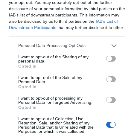
your opt-out. You may separately opt-out of the further
Biztonsági Tanács rendkívüli ülésén, amelyet a
disclosure of your personal information by third parties on the
Nova Kahovka-i víztározó gátján bekövetkezett
IAB’s list of downstream participants. This information may
robbanás miatt hívtak össze ukrán és orosz
also be disclosed by us to third parties on the
IAB’s List of
kezdeményezésre.
Downstream Participants
that may further disclose it to other
third parties.
Martin Griffith a Biztonsági Tanács tagjai számára tartott
Personal Data Processing Opt Outs
összefoglalójában rámutatott, hogy a frontvonal mindkét
oldalán ezreket érint a katasztrófa otthonok
I want to opt-out of the Sharing of my
personal data.
megsemmisülése, élelmiszer- és ívóvízhiány, valamint a
Opted In
megélhetés elvesztése formájában. Az ENSZ tisztségviselő
elmondta, hogy az ukrán kormánnyal együttműködésben a
I want to opt-out of the Sale of my
Personal Data.
világszervezet áramfejlesztőket, mobil...
Opted In
I want to opt-out of processing my
KEDVES OLVASÓNK!
Personal Data for Targeted Advertising.
Opted In
A keresett cikk a portfolio.hu hírarchívumához
I want to opt-out of Collection, Use,
tartozik, melynek olvasása előfizetéses
Retention, Sale, and/or Sharing of my
Personal Data that Is Unrelated with the
regisztrációhoz kötött.
Purposes for which it was collected.