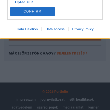
Opted Out
Az előfizetés a következőket tartalmazza:
Portfolio.hu teljes cikkarchívum
CONFIRM
Kötéslisták: BÉT elmúlt 2 év napon belüli
kötéslistái
Data Deletion
Data Access
Privacy Policy
Előfizetés
MÁR ELŐFIZETŐNK VAGY?
BEJELENTKEZÉS
© 2026 Portfolio
impresszum
jogi nyilatkozat
süti beállítások
adatvédelem
szerzői jogok
médiaajánlat
karrier