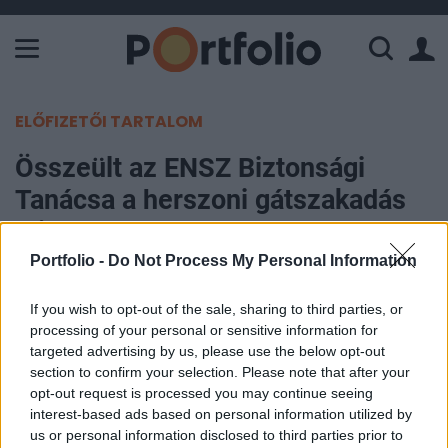
A Paksi Atomerőmű összteljesítménye 225 MW. A Duna vízállá
ELŐFIZETŐI TARTALOM
Összeült az ENSZ Biztonsági
Tanácsa a herszoni gátszakadás
miatt
Portfolio -
Do Not Process My Personal Information
MTI
2023. június 07. 09:26
If you wish to opt-out of the sale, sharing to third parties, or
processing of your personal or sensitive information for
targeted advertising by us, please use the below opt-out
Az ukrajnai gátszakadás valós következményei
section to confirm your selection. Please note that after your
csak napok múlva válnak nyilvánvalóvá -
opt-out request is processed you may continue seeing
jelentette ki az ENSZ válságkezelési
interest-based ads based on personal information utilized by
főtitkárhelyettese kedden New Yorkban a
us or personal information disclosed to third parties prior to