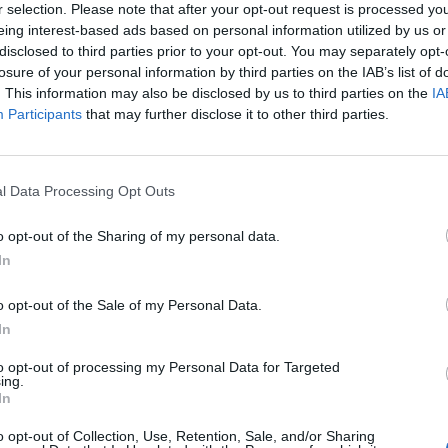
r selection. Please note that after your opt-out request is processed y
eing interest-based ads based on personal information utilized by us or
disclosed to third parties prior to your opt-out. You may separately opt-
losure of your personal information by third parties on the IAB’s list of
francia, Andrzej Duda lengyel elnök és Olaf Scholz 
. This information may also be disclosed by us to third parties on the
IA
weimari háromszög” keretében Párizsban találkoztak,
Participants
that may further disclose it to other third parties.
úról tárgyaltak.
ója szerint Emmanuel Macron azt mondta, beszélt Volodimir Zel
l Data Processing Opt Outs
ősítette neki, hogy elkezdődött az ukrán ellentámadás. Az ukrán
tervek szerint több hétig, sőt több hónapig is eltart majd – mon
o opt-out of the Sharing of my personal data.
 fegyverek és páncélozott járművek szállítását. Ezt folytatjuk...
In
o opt-out of the Sale of my Personal Data.
ASÓNK!
In
a portfolio.hu hírarchívumához tartozik, melynek olvasása előf
to opt-out of processing my Personal Data for Targeted
ötött.
ing.
In
övetkezőket tartalmazza:
o opt-out of Collection, Use, Retention, Sale, and/or Sharing
 teljes cikkarchívum