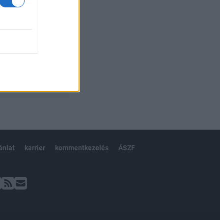
ánlat
karrier
kommentkezelés
ÁSZF