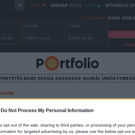
R/HUF
365,28
-0,03%
USD/HUF
317,02
0,02%
BITCOIN
64 289
DUNA VÍZÁL
Mit jelent ez?
3. blokk
4. blokk
0 MW
0 MW
/ 500 MW
/ 500 MW
/ 500 MW
-144c
A Duna vízállása Paksnál -128 cm. A biztonsági határ -144 cm,
EFEKTETÉS
BANK
DEVIZA
GAZDASÁG
GLOBÁL
UNIÓS FORRÁ
TALOM
az ukrajnai fegyverszállítá
-
Do Not Process My Personal Information
to opt-out of the sale, sharing to third parties, or processing of your per
formation for targeted advertising by us, please use the below opt-out s