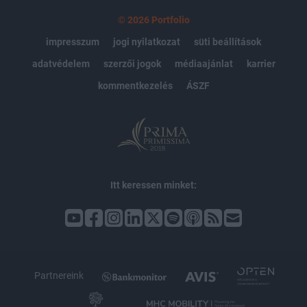
© 2026 Portfolio
impresszum
jogi nyilatkozat
süti beállítások
adatvédelem
szerzői jogok
médiaajánlat
karrier
kommentkezelés
ÁSZF
Itt keressen minket:
Partnereink