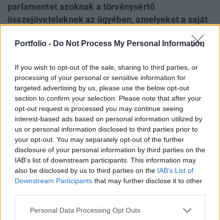
parlamentet azoknak a törvénysértő
összejöveteleknek az ügyében, amelyeket a saját
kormánya által a koronavírus-járvány
Portfolio -
Do Not Process My Personal Information
megfékezése végett elrendelt korlátozások idején
tartottak a Downing Streeten – erre a
If you wish to opt-out of the sale, sharing to third parties, or
következtetésre jutott az ügyben eljáró alsóházi
processing of your personal or sensitive information for
bizottság, amely csütörtökön ismertette vizsgálati
targeted advertising by us, please use the below opt-out
jelentését.
section to confirm your selection. Please note that after your
opt-out request is processed you may continue seeing
A 108 oldalas dokumentum szerint Johnson magatartása
interest-based ads based on personal information utilized by
a parlament tekintélyének „súlyos mértékű semmibe
us or personal information disclosed to third parties prior to
your opt-out. You may separately opt-out of the further
vételével” ér fel, és e vétséget még súlyosabbá teszi, hogy
disclosure of your personal information by third parties on the
ezt a magatartást Boris Johnson miniszterelnökként, a
IAB’s list of downstream participants. This information may
legmagasabb rangú kormánytisztviselőként tanúsította.
also be disclosed by us to third parties on the
IAB’s List of
Johnson már múlt pénteken lemondott képviselői
Downstream Participants
that may further disclose it to other
mandátumáról, miután megkapta az akkor még...
third parties.
Personal Data Processing Opt Outs