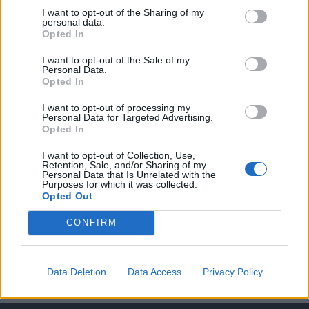
KEDVES OLVASÓNK!
I want to opt-out of the Sharing of my
personal data.
A keresett cikk a portfolio.hu hírarchívumához
Opted In
tartozik, melynek olvasása előfizetéses
regisztrációhoz kötött.
I want to opt-out of the Sale of my
Personal Data.
Opted In
Az előfizetés a következőket tartalmazza:
Portfolio.hu teljes cikkarchívum
I want to opt-out of processing my
Personal Data for Targeted Advertising.
Kötéslisták: BÉT elmúlt 2 év napon belüli
Opted In
kötéslistái
I want to opt-out of Collection, Use,
Retention, Sale, and/or Sharing of my
Előfizetés
Personal Data that Is Unrelated with the
Purposes for which it was collected.
Opted Out
MÁR ELŐFIZETŐNK VAGY?
BEJELENTKEZÉS
CONFIRM
Data Deletion
Data Access
Privacy Policy