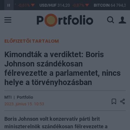
F
363,17
-0,61%
USD/HUF
314,20
-0,87%
BITCOIN
64 794,33
ELŐFIZETŐI TARTALOM
Kimondták a verdiktet: Boris
Johnson szándékosan
félrevezette a parlamentet, nincs
helye a törvényhozásban
MTI
|
Portfolio
2023. június 15. 10:53
Boris Johnson volt konzervatív párti brit
miniszterelnök szándékosan félrevezette a