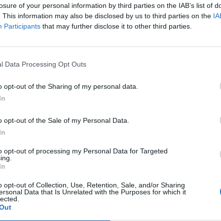
losure of your personal information by third parties on the IAB’s list of
léstervében, pontos időpont azonban még nincs – vette 
. This information may also be disclosed by us to third parties on the
IA
Participants
that may further disclose it to other third parties.
atlakozása kapcsán már csak a zárószavazás várat magára, az
ult, viszont tavasszal csak a finn NATO-csatlakozásra bólintott r
ikájában a következő szerepel: A Svéd Királyságnak az Észak-atl
l Data Processing Opt Outs
 szóló Jegyzőkönyv kihirdetéséről szóló törvényjavaslat....
o opt-out of the Sharing of my personal data.
ASÓNK!
In
a portfolio.hu hírarchívumához tartozik, melynek olvasása előf
o opt-out of the Sale of my Personal Data.
ötött.
In
övetkezőket tartalmazza:
to opt-out of processing my Personal Data for Targeted
ing.
 teljes cikkarchívum
In
 BÉT elmúlt 2 év napon belüli
o opt-out of Collection, Use, Retention, Sale, and/or Sharing
ersonal Data that Is Unrelated with the Purposes for which it
lected.
Out
Előfizetés