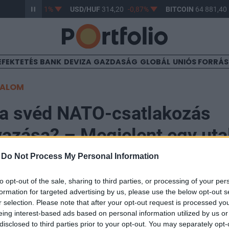
F
363,17
-0,61%
USD/HUF
314,20
-0,87%
BITCOIN
64 881,40
EFEKTETÉS
BANK
DEVIZA
GAZDASÁG
GLOBÁL
UNIÓS FORRÁ
TALOM
 a svéd NATO-csatlakozás
zása? – Megjelent egy uta
t üléstervében
-
Do Not Process My Personal Information
to opt-out of the sale, sharing to third parties, or processing of your per
formation for targeted advertising by us, please use the below opt-out s
r selection. Please note that after your opt-out request is processed y
eing interest-based ads based on personal information utilized by us or
disclosed to third parties prior to your opt-out. You may separately opt-
szág NATO-csatlakozásának megszavazása a magyar 