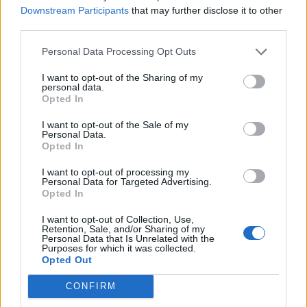
látogatásának előestéjén hangzott el. Putyin elnök nyitott
Downstream Participants
that may further disclose it to other
volt és nyitott minden kapcsolatfelvételre, és az ukrán
third parties.
probléma megoldásának lehetséges forgatókönyveinek
Personal Data Processing Opt Outs
megvitatására - mondta Kreml szóvivője. Oroszország
régóta azt mondja, hogy nyitott a tárgyalásokra, de szerinte
I want to opt-out of the Sharing of my
Ukrajnának el kell ismernie az "új realitásokat"...
personal data.
Opted In
I want to opt-out of the Sale of my
KEDVES OLVASÓNK!
Personal Data.
Opted In
A keresett cikk a portfolio.hu hírarchívumához
tartozik, melynek olvasása előfizetéses
I want to opt-out of processing my
Personal Data for Targeted Advertising.
regisztrációhoz kötött.
Opted In
Az előfizetés a következőket tartalmazza:
I want to opt-out of Collection, Use,
Retention, Sale, and/or Sharing of my
Portfolio.hu teljes cikkarchívum
Personal Data that Is Unrelated with the
Purposes for which it was collected.
Kötéslisták: BÉT elmúlt 2 év napon belüli
Opted Out
kötéslistái
CONFIRM
Előfizetés