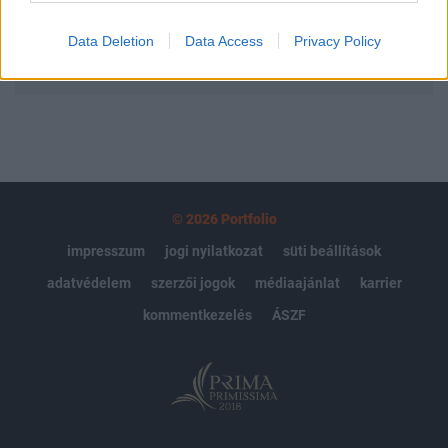
Data Deletion
Data Access
Privacy Policy
MÁR ELŐFIZETŐNK VAGY?
BEJELENTKEZÉS
© 2026 Portfolio
impresszum
jogi nyilatkozat
süti beállítások
adatvédelem
szerzői jogok
médiaajánlat
karrier
kommentkezelés
ÁSZF