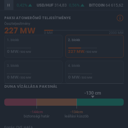
F
363,25
0,42%
USD/HUF
314,83
0,56%
BITCOIN
64 615,62
0
PAKSI ATOMERŐMŰ TELJESÍTMÉNYE
Összteljesítmény
227 MW
0 MW
2000 MW
1. blokk
2. blokk
0 MW
227 MW
/ 500 MW
/ 500 MW
3. blokk
4. blokk
0 MW
0 MW
/ 500 MW
/ 500 MW
DUNA VÍZÁLLÁSA PAKSNÁL
-130 cm
-144cm
-134cm
biztonsági határ
leállási küszöb
Forrás: OVF, HAEA