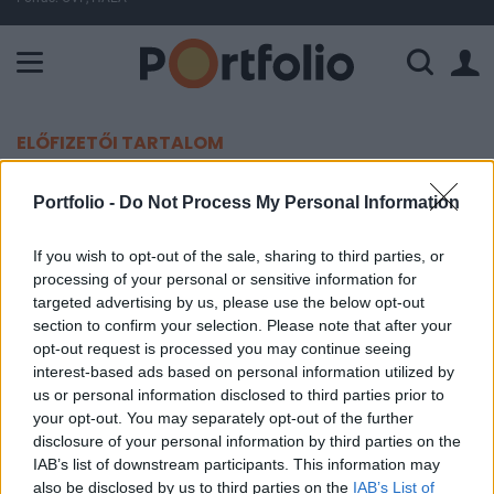
A Paksi Atomerőmű összteljesítménye 227 MW. A Duna vízállá
ELŐFIZETŐI TARTALOM
Putyin nyitott lenne a konfliktus
Portfolio -
Do Not Process My Personal Information
újfajta megoldására
If you wish to opt-out of the sale, sharing to third parties, or
processing of your personal or sensitive information for
Portfolio
targeted advertising by us, please use the below opt-out
2023. június 16. 10:45
section to confirm your selection. Please note that after your
opt-out request is processed you may continue seeing
A Kreml pénteken közölte, hogy Vlagyimir Putyin
interest-based ads based on personal information utilized by
us or personal information disclosed to third parties prior to
orosz elnök továbbra is nyitott minden
your opt-out. You may separately opt-out of the further
kapcsolatfelvételre - írja a Reuters.
disclosure of your personal information by third parties on the
IAB’s list of downstream participants. This information may
Putyin megjegyzése az afrikai országok vezetőinek a
also be disclosed by us to third parties on the
IAB’s List of