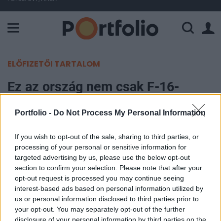
A Paksi Atomerőmű összteljesítménye 225 MW. A Duna vízállá
ELŐFIZETŐI TARTALOM
Ez az ország nem csak F-16-
osokat adna, hanem az egész
Portfolio -
Do Not Process My Personal Information
kiképzést is megszervezné az
ukránoknak
If you wish to opt-out of the sale, sharing to third parties, or
processing of your personal or sensitive information for
targeted advertising by us, please use the below opt-out
Portfolio
section to confirm your selection. Please note that after your
2023. június 17. 20:25
opt-out request is processed you may continue seeing
interest-based ads based on personal information utilized by
A dán megbízott védelmi miniszter F-16-osokat
us or personal information disclosed to third parties prior to
küldene Ukrajnának és azt is javasolta, hogy
your opt-out. You may separately opt-out of the further
disclosure of your personal information by third parties on the