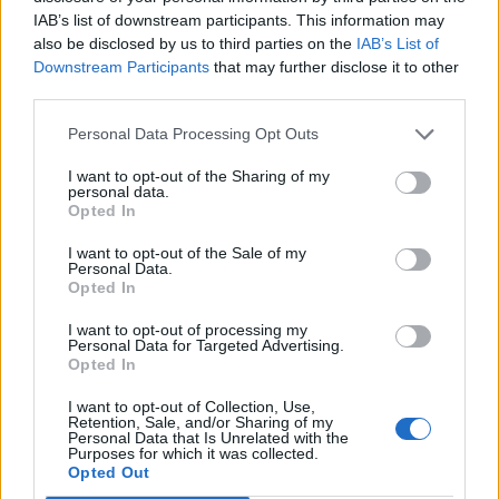
országában szervezzék meg az ukrán pilóták
IAB’s list of downstream participants. This information may
kiképzését - írja az Ukrainska Pravda.
also be disclosed by us to third parties on the
IAB’s List of
Downstream Participants
that may further disclose it to other
A dán hatóságok készek F-16-os vadászgépeket küldeni
third parties.
Ukrajnába, azonban erre csak akkor kerül sor, ha az
Egyesült Államok, amelynek az engedélye elengedhetetlen
Personal Data Processing Opt Outs
is jóváhagyja ezt. Ukrajnának repülőgépekre van szüksége.
I want to opt-out of the Sharing of my
Jobban, mint valaha, ha meg akarják nyerni a harcot. Ez a
personal data.
Opted In
dán F-16-os vadászgépekre is vonatkozik - mondta Troels
Lund Poulsen, a dán megbízott védelmi miniszter...
I want to opt-out of the Sale of my
Personal Data.
Opted In
KEDVES OLVASÓNK!
I want to opt-out of processing my
Personal Data for Targeted Advertising.
A keresett cikk a portfolio.hu hírarchívumához
Opted In
tartozik, melynek olvasása előfizetéses
I want to opt-out of Collection, Use,
regisztrációhoz kötött.
Retention, Sale, and/or Sharing of my
Personal Data that Is Unrelated with the
Az előfizetés a következőket tartalmazza:
Purposes for which it was collected.
Opted Out
Portfolio.hu teljes cikkarchívum