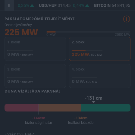
F
363,01
0,35%
USD/HUF
314,45
0,44%
BITCOIN
64 841,95
0
PAKSI ATOMERŐMŰ TELJESÍTMÉNYE
Összteljesítmény
225 MW
0 MW
2000 MW
1. blokk
2. blokk
0 MW
225 MW
/ 500 MW
/ 500 MW
3. blokk
4. blokk
0 MW
0 MW
/ 500 MW
/ 500 MW
DUNA VÍZÁLLÁSA PAKSNÁL
-131 cm
-144cm
-134cm
biztonsági határ
leállási küszöb
Forrás: OVF, HAEA