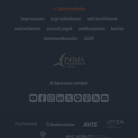
© 2026 Portfolio
impresszum
jogi nyilatkozat
süti beállítások
adatvédelem
szerzői jogok
médiaajánlat
karrier
kommentkezelés
ÁSZF
Itt keressen minket:
Partnereink