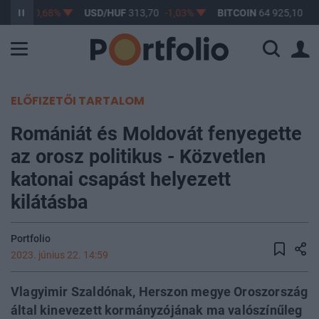
62,93
-0,68%
USD/HUF
313,70
-1,03%
BITCOIN
64 925,10
1,
ELŐFIZETŐI TARTALOM
Romániát és Moldovát fenyegette
az orosz politikus - Közvetlen
katonai csapást helyezett
kilátásba
Portfolio
2023. június 22. 14:59
Vlagyimir Szaldónak, Herszon megye Oroszország
által kinevezett kormányzójának ma valószínűleg