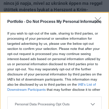
nincs jó napja, mivel az ukránok éppen ma reggel
ütöttek méretes lyukat a Herszont a Krím-
félszigettel összekötő Csonhari hídon. A
Portfolio -
Do Not Process My Personal Information
kormányzó azonnal fenyegetőzésbe kezdett, és
rögtön megjelölt egy olyan célpontot, melyet
If you wish to opt-out of the sale, sharing to third parties, or
bosszúból "hamarosan meg fognak semmisíteni",
processing of your personal or sensitive information for
függetlenül attól, hogy nem is Ukrajnában
targeted advertising by us, please use the below opt-out
található - Írja a Digi24.
section to confirm your selection. Please note that after your
opt-out request is processed you may continue seeing
A Krím-félsziget az Oroszország által megszállt területekről
interest-based ads based on personal information utilized by
három irányból közelíthető meg: az armjanszki
us or personal information disclosed to third parties prior to
your opt-out. You may separately opt-out of the further
földszoroson két autóúton át, a Szjivas-tónál található
disclosure of your personal information by third parties on the
gáton földúton, illetve Csonhar felől két, egymással
IAB’s list of downstream participants. This information may
párhuzamosan futó hídon. Az ukránok ma hajnalban az
also be disclosed by us to third parties on the
IAB’s List of
utóbbi útvonal nagyobbik hídját luggatták ki, vélhetően egy
Downstream Participants
that may further disclose it to other
brit Storm Shadow robotrepülőgéppel....
third parties.
Personal Data Processing Opt Outs