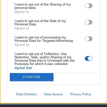
KEDVES OLVASÓNK!
I want to opt-out of the Sharing of my
personal data.
A keresett cikk a portfolio.hu hírarchívumához
Opted In
tartozik, melynek olvasása előfizetéses
regisztrációhoz kötött.
I want to opt-out of the Sale of my
Personal Data.
Opted In
Az előfizetés a következőket tartalmazza:
Portfolio.hu teljes cikkarchívum
I want to opt-out of processing my
Personal Data for Targeted Advertising.
Kötéslisták: BÉT elmúlt 2 év napon belüli
Opted In
kötéslistái
I want to opt-out of Collection, Use,
Retention, Sale, and/or Sharing of my
Előfizetés
Personal Data that Is Unrelated with the
Purposes for which it was collected.
Opted Out
MÁR ELŐFIZETŐNK VAGY?
BEJELENTKEZÉS
CONFIRM
Data Deletion
Data Access
Privacy Policy