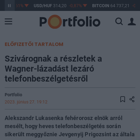
3,17
-0,61%
USD/HUF
314,20
-0,87%
BITCOIN
64 737,21
-0,2
ELŐFIZETŐI TARTALOM
Szivárognak a részletek a
Wagner-lázadást lezáró
telefonbeszélgetésről
Portfolio
2023. június 27. 19:12
Alekszandr Lukasenka fehérorosz elnök arról
mesélt, hogy heves telefonbeszélgetés során
sikerült meggyőznie Jevgenyij Prigozsint az általa