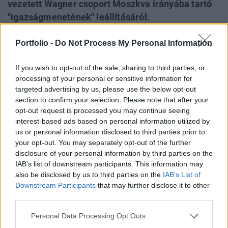
vezetett Wagner csoport Moszkva irányába tartó
"igazságmenetének" leállításáról.
Fehéroroszország vezetője azt állítja, többek
Portfolio -
Do Not Process My Personal Information
között azzal győzködte az általa "hősiesként" és
"félőrültként" is leírt barátját, hogy "félúton
If you wish to opt-out of the sale, sharing to third parties, or
eltapossák, mint egy bogarat", Putyint pedig arra
processing of your personal or sensitive information for
kérte, ne zúzza szét elhamarkodottan a lázadást.
targeted advertising by us, please use the below opt-out
section to confirm your selection. Please note that after your
Fehéroroszország elnöke, Alekszandr Lukasenka
opt-out request is processed you may continue seeing
fehérorosz tiszteknek és tisztviselőknek mesélt az
interest-based ads based on personal information utilized by
oroszországi Wagner-lázadás befejezésében játszott
us or personal information disclosed to third parties prior to
szerepéről. lukasenka elmondása szerint egy intenzív és
your opt-out. You may separately opt-out of the further
disclosure of your personal information by third parties on the
káromkodással teli telefonbeszélgetés során sikerült
IAB’s list of downstream participants. This information may
meggyőznie Jevgenyij Prigozsint, a Wagner csoport
also be disclosed by us to third parties on the
IAB’s List of
vezetőjét, hogy hagyjon fel az Oroszországban jelentős
Downstream Participants
that may further disclose it to other
felfordulást...
third parties.
Personal Data Processing Opt Outs
KEDVES OLVASÓNK!