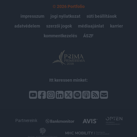
© 2026 Portfolio
impresszum
jogi nyilatkozat
süti beállítások
adatvédelem
szerzői jogok
médiaajánlat
karrier
kommentkezelés
ÁSZF
Itt keressen minket:
Partnereink