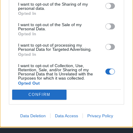
I want to opt-out of the Sharing of my
A keresett cikk a portfolio.hu hírarchívumához
personal data.
Opted In
tartozik, melynek olvasása előfizetéses
regisztrációhoz kötött.
I want to opt-out of the Sale of my
Personal Data.
Opted In
Az előfizetés a következőket tartalmazza:
Portfolio.hu teljes cikkarchívum
I want to opt-out of processing my
Kötéslisták: BÉT elmúlt 2 év napon belüli
Personal Data for Targeted Advertising.
Opted In
kötéslistái
I want to opt-out of Collection, Use,
Retention, Sale, and/or Sharing of my
Előfizetés
Personal Data that Is Unrelated with the
Purposes for which it was collected.
Opted Out
MÁR ELŐFIZETŐNK VAGY?
BEJELENTKEZÉS
CONFIRM
Data Deletion
Data Access
Privacy Policy