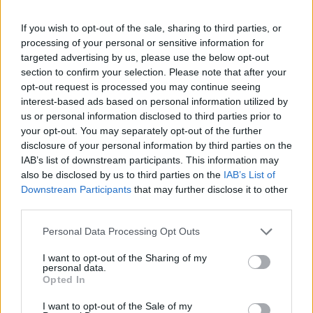
áthidalhatatlan nézeteltérések miatt.
If you wish to opt-out of the sale, sharing to third parties, or
A miniszterek a tervek szerint a pénteki kabinetülésen
processing of your personal or sensitive information for
teszik hivatalossá a döntést. A 150 parlamenti alsóházi
targeted advertising by us, please use the below opt-out
helyről szóló választás vélhetően több személyi változást
section to confirm your selection. Please note that after your
hoz majd, mivel a jelenlegi, Mark Rutte vezette ügyvivő
opt-out request is processed you may continue seeing
kabinet tagjai - maga a kormányfő, Sigrid Kaag, a második
interest-based ads based on personal information utilized by
kormánypárt, a 66-os Demokraták vezetője és Wopke
us or personal information disclosed to third parties prior to
your opt-out. You may separately opt-out of the further
Hoekstra külügyminiszter - bejelentették...
disclosure of your personal information by third parties on the
IAB’s list of downstream participants. This information may
also be disclosed by us to third parties on the
IAB’s List of
KEDVES OLVASÓNK!
Downstream Participants
that may further disclose it to other
A keresett cikk a portfolio.hu hírarchívumához
third parties.
tartozik, melynek olvasása előfizetéses
Personal Data Processing Opt Outs
regisztrációhoz kötött.
I want to opt-out of the Sharing of my
Az előfizetés a következőket tartalmazza:
personal data.
Opted In
Portfolio.hu teljes cikkarchívum
Kötéslisták: BÉT elmúlt 2 év napon belüli
I want to opt-out of the Sale of my