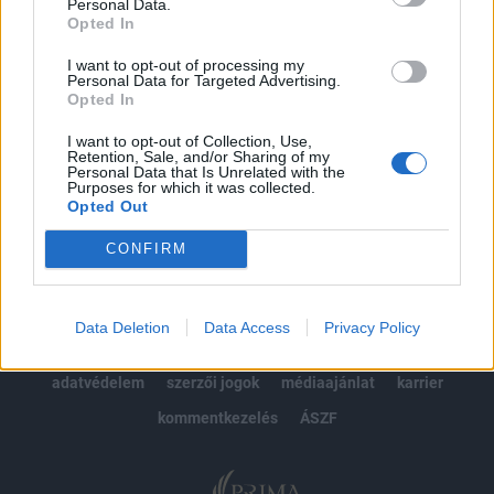
kötéslistái
Personal Data.
Opted In
Előfizetés
I want to opt-out of processing my
Personal Data for Targeted Advertising.
Opted In
MÁR ELŐFIZETŐNK VAGY?
BEJELENTKEZÉS
I want to opt-out of Collection, Use,
Retention, Sale, and/or Sharing of my
Personal Data that Is Unrelated with the
Purposes for which it was collected.
Opted Out
CONFIRM
© 2026 Portfolio
Data Deletion
Data Access
Privacy Policy
impresszum
jogi nyilatkozat
süti beállítások
adatvédelem
szerzői jogok
médiaajánlat
karrier
kommentkezelés
ÁSZF